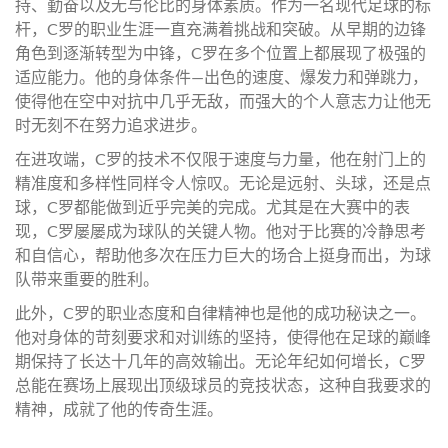
持、勤奋以及无与伦比的身体素质。作为一名现代足球的标
杆，C罗的职业生涯一直充满着挑战和突破。从早期的边锋
角色到逐渐转型为中锋，C罗在多个位置上都展现了极强的
适应能力。他的身体条件—出色的速度、爆发力和弹跳力，
使得他在空中对抗中几乎无敌，而强大的个人意志力让他无
时无刻不在努力追求进步。
在进攻端，C罗的技术不仅限于速度与力量，他在射门上的
精准度和多样性同样令人惊叹。无论是远射、头球，还是点
球，C罗都能做到近乎完美的完成。尤其是在大赛中的表
现，C罗屡屡成为球队的关键人物。他对于比赛的冷静思考
和自信心，帮助他多次在压力巨大的场合上挺身而出，为球
队带来重要的胜利。
此外，C罗的职业态度和自律精神也是他的成功秘诀之一。
他对身体的苛刻要求和对训练的坚持，使得他在足球的巅峰
期保持了长达十几年的高效输出。无论年纪如何增长，C罗
总能在赛场上展现出顶级球员的竞技状态，这种自我要求的
精神，成就了他的传奇生涯。