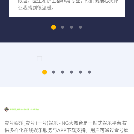
改善。医生和护士都非常专业，他们的细心关怀
让我感到很温暖。
壹号娱乐_壹号 (一号)娱乐 - NG大舞台是一站式娱乐平台,提
供多样化在线娱乐服务与APP下载支持。用户可通过壹号娱