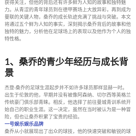
获得关注，但他的背后还有许多鲜为人知的故事和独特魅
力。从青涩的青年球员到在德甲赛场上大放异彩，再到成为
曼联的关键人物，桑乔的成长轨迹充满了挑战与突破。本文
将通过五个鲜为人知的事实，深刻揭示桑乔背后的故事和他
独特的魅力，分析他在足球场上的表现以及他作为个人的独
特性格。
1、桑乔的青少年经历与成长背
景
杰登·桑乔的足球生涯起步并不如许多球员那样显赫一时。
出生于伦敦的他，早期并没有被像阿森纳、切尔西等英格兰
传统豪门俱乐部青睐。相反，他选择了前往曼城青训系统开
始自己的职业生涯。这一决定，虽然在当时被认为是一种冒
险，但也让桑乔积累了宝贵的经验。
一号娱乐娱乐品牌
桑乔从小就展现出了出众的球技，他的快速突破和敏锐的球