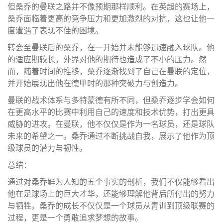
但桑乔的曼联之路并不像预期那样顺利。在英超的赛场上，
桑乔面临着更高的竞争压力和更加激烈的对抗，这也让他一
度遭遇了表现不佳的困境。
转会至曼联后的桑乔，在一开始并未能够迅速融入球队。他
的适应期较长，外界对他的期待也造成了不小的压力。然
而，随着时间的推移，桑乔逐渐找到了自己在曼联的定位，
并开始展现出他在德甲时的那种突破力与创造力。
曼联的战术体系与多特蒙德有所不同，但桑乔逐步学会如何
在更高水平的比赛中利用自己的速度和技术优势，打出更具
威胁的进攻。在曼联，他不仅仅是作为一名球员，还是球队
未来的希望之一。桑乔通过不断挑战自我，展示了他作为顶
级球员的潜力与韧性。
总结：
通过对桑乔鲜为人知的五个事实的剖析，我们不仅能够看出
他在足球场上的巨大才华，还能够理解他背后所付出的努力
与牺牲。桑乔的成长不仅仅是一个球员从青训到顶级联赛的
过程，更是一个勇敢追求梦想的故事。