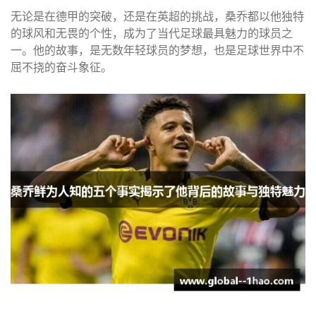
无论是在德甲的突破，还是在英超的挑战，桑乔都以他独特
的球风和无畏的个性，成为了当代足球最具魅力的球员之
一。他的故事，是无数年轻球员的梦想，也是足球世界中不
屈不挠的奋斗象征。