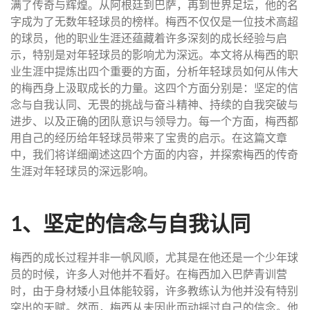
满了传奇与辉煌。从阿根廷到巴萨，再到世界足坛，他的名
字成为了无数年轻球员的榜样。梅西不仅仅是一位技术高超
的球员，他的职业生涯还蕴藏着许多深刻的成长经验与启
示，特别是对年轻球员的影响尤为深远。本文将从梅西的职
业生涯中提炼出四个重要的方面，分析年轻球员如何从伟大
的梅西身上汲取成长的力量。这四个方面分别是：坚定的信
念与自我认同、无畏的挑战与奋斗精神、持续的自我突破与
进步、以及正确的团队意识与领导力。每一个方面，梅西都
用自己的经历给年轻球员带来了宝贵的启示。在这篇文章
中，我们将详细阐述这四个方面的内容，并探索梅西的传奇
生涯对年轻球员的深远影响。
1、坚定的信念与自我认同
梅西的成长过程并非一帆风顺，尤其是在他还是一个少年球
员的时候，许多人对他并不看好。在梅西加入巴萨青训营
时，由于身材矮小且体能较弱，许多教练认为他并没有特别
突出的天赋。然而，梅西从未因此而动摇过自己的信念。他