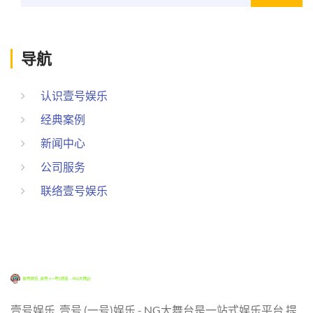
导航
认识壹号娱乐
经典案例
新闻中心
公司服务
联络壹号娱乐
壹号娱乐_壹号 (一号)娱乐 - NG大舞台是一站式娱乐平台,提