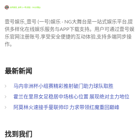
壹号娱乐_壹号 (一号)娱乐 - NG大舞台是一站式娱乐平台,提
供多样化在线娱乐服务与APP下载支持。用户可通过壹号娱
乐官网注册账号,享受安全便捷的互动体验,支持多端同步操
作。
最新新闻
马内非洲杯小组赛精彩推射破门助力球队取胜
霍兰在里昂女足稳居中场核心位置 展现绝对主力地位
阿莫林火速接手曼联帅印 力求带领红魔重回巅峰
找到我们