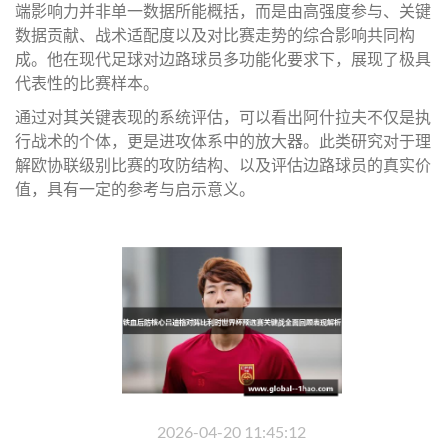
端影响力并非单一数据所能概括，而是由高强度参与、关键
数据贡献、战术适配度以及对比赛走势的综合影响共同构
成。他在现代足球对边路球员多功能化要求下，展现了极具
代表性的比赛样本。
通过对其关键表现的系统评估，可以看出阿什拉夫不仅是执
行战术的个体，更是进攻体系中的放大器。此类研究对于理
解欧协联级别比赛的攻防结构、以及评估边路球员的真实价
值，具有一定的参考与启示意义。
2026-04-20 11:45:12