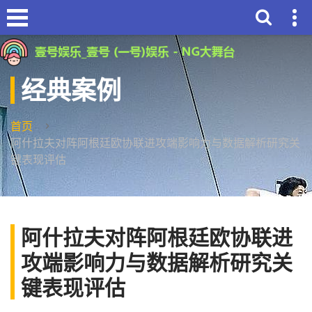
经典案例
首页
阿什拉夫对阵阿根廷欧协联进攻端影响力与数据解析研究关
键表现评估
阿什拉夫对阵阿根廷欧协联进
攻端影响力与数据解析研究关
键表现评估