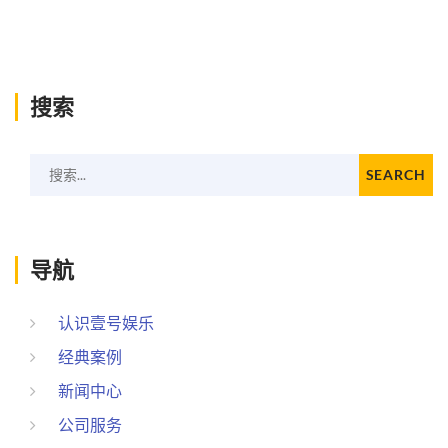
搜索
搜索...
SEARCH
导航
认识壹号娱乐
经典案例
新闻中心
公司服务