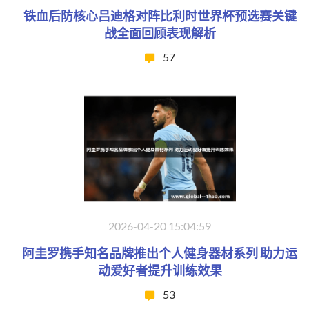
铁血后防核心吕迪格对阵比利时世界杯预选赛关键
战全面回顾表现解析
57
2026-04-20 15:04:59
阿圭罗携手知名品牌推出个人健身器材系列 助力运
动爱好者提升训练效果
53