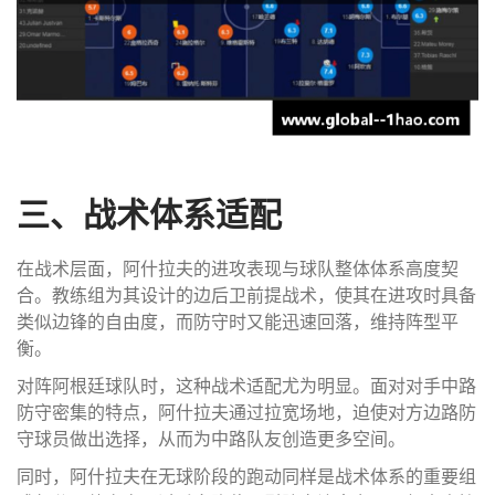
三、战术体系适配
在战术层面，阿什拉夫的进攻表现与球队整体体系高度契
合。教练组为其设计的边后卫前提战术，使其在进攻时具备
类似边锋的自由度，而防守时又能迅速回落，维持阵型平
衡。
对阵阿根廷球队时，这种战术适配尤为明显。面对对手中路
防守密集的特点，阿什拉夫通过拉宽场地，迫使对方边路防
守球员做出选择，从而为中路队友创造更多空间。
同时，阿什拉夫在无球阶段的跑动同样是战术体系的重要组