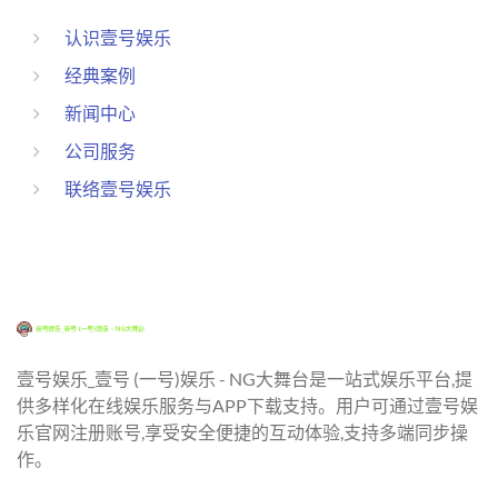
认识壹号娱乐
经典案例
新闻中心
公司服务
联络壹号娱乐
壹号娱乐_壹号 (一号)娱乐 - NG大舞台是一站式娱乐平台,提
供多样化在线娱乐服务与APP下载支持。用户可通过壹号娱
乐官网注册账号,享受安全便捷的互动体验,支持多端同步操
作。