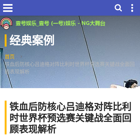
经典案例
首页
铁血后防核心吕迪格对阵比利时世界杯预选赛关键战全面回
顾表现解析
铁血后防核心吕迪格对阵比利
时世界杯预选赛关键战全面回
顾表现解析