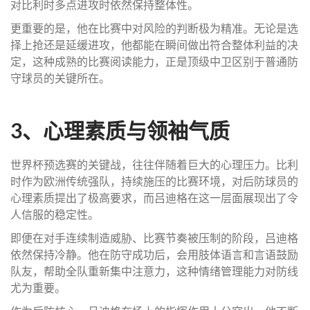
对比利时多点进攻时依然保持整体性。
更重要的是，他在比赛中对风险的判断极为精准。无论是选
择上抢还是延缓进攻，他都能在瞬间做出符合整体利益的决
定，这种成熟的比赛阅读能力，正是顶级中卫区别于普通防
守球员的关键所在。
3、心理素质与领袖气质
世界杯预选赛的关键战，往往伴随着巨大的心理压力。比利
时作为欧洲传统强队，持续施压的比赛环境，对后防球员的
心理素质提出了极高要求，而吕迪格在这一层面展现出了令
人信服的稳定性。
即便在对手连续制造威胁、比赛节奏被压制的阶段，吕迪格
依然保持冷静。他在防守成功后，会用肢体语言和言语鼓励
队友，帮助全队重新集中注意力，这种情绪管理能力对防线
尤为重要。