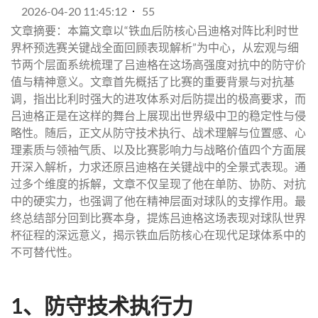
2026-04-20 11:45:12
55
文章摘要：本篇文章以“铁血后防核心吕迪格对阵比利时世
界杯预选赛关键战全面回顾表现解析”为中心，从宏观与细
节两个层面系统梳理了吕迪格在这场高强度对抗中的防守价
值与精神意义。文章首先概括了比赛的重要背景与对抗基
调，指出比利时强大的进攻体系对后防提出的极高要求，而
吕迪格正是在这样的舞台上展现出世界级中卫的稳定性与侵
略性。随后，正文从防守技术执行、战术理解与位置感、心
理素质与领袖气质、以及比赛影响力与战略价值四个方面展
开深入解析，力求还原吕迪格在关键战中的全景式表现。通
过多个维度的拆解，文章不仅呈现了他在单防、协防、对抗
中的硬实力，也强调了他在精神层面对球队的支撑作用。最
终总结部分回到比赛本身，提炼吕迪格这场表现对球队世界
杯征程的深远意义，揭示铁血后防核心在现代足球体系中的
不可替代性。
1、防守技术执行力