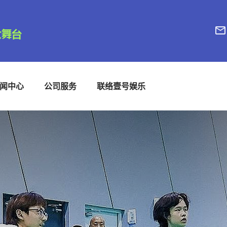
闻中心
公司服务
联络壹号娱乐