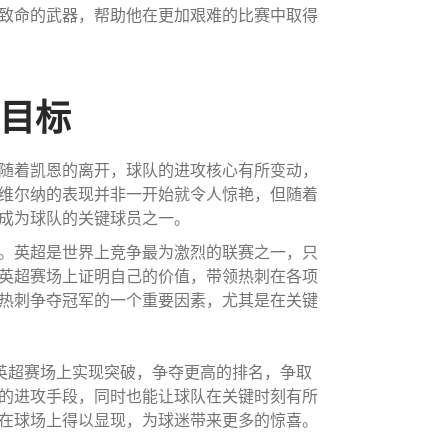
致命的武器，帮助他在更加艰难的比赛中取得
季目标
随着凯恩的离开，球队的进攻核心有所变动，
维尔纳的表现并非一开始就令人惊艳，但随着
成为球队的关键球员之一。
。英超是世界上竞争最为激烈的联赛之一，只
英超赛场上证明自己的价值，带领热刺在各项
热刺争夺冠军的一个重要因素，尤其是在关键
英超赛场上实现突破，争夺更高的排名，争取
的进攻手段，同时也能让球队在关键时刻有所
在球场上得以显现，为球迷带来更多的惊喜。