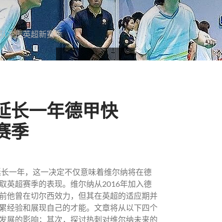
队冲击英超新赛季
延长一年德甲快
赛季
延长一年，这一决定不仅意味着维尔纳将在德
英超赛季的表现。维尔纳从2016年加入德
前他曾在切尔西效力，但其在英超的适应期并
累经验和展现自己的才能。文章将从以下四个
发展的影响；其次，探讨热刺对维尔纳未来的