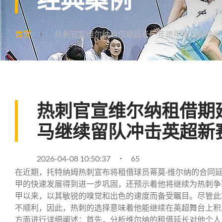
首页
热刺官宣维尔纳租借期延长一年德甲快马继续留
热刺官宣维尔纳租借期
马继续留队冲击英超新
2026-04-08 10:50:37
65
在近期，托特纳姆热刺宣布将租借球员蒂莫·维尔纳的合同
甲的快速发展得到进一步巩固，还预示着他将继续为热刺争取
甲以来，以其敏锐的嗅觉和出色的速度而备受瞩目。尽管此
不顺利，因此，热刺的选择意味着他能继续在英超舞台上积
方面进行详细阐述：首先，分析维尔纳的租借延长对他个人