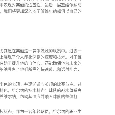
甲表现对英超的适应性；最后，展望维尔纳与
，我们将更加深入地了解维尔纳如何以自己的
尤其是在英超这一竞争激烈的联赛中。过去一
上展现了令人印象深刻的速度和技术。对于维
有助于提升他的自信心，还能确保他为未来的
尔纳具备了他们所需的快速反击和远射能力，
出色的表现，并逐渐适应英超的比赛节奏。过
特色，维尔纳的技术特点与球队的战术体系高
养维尔纳，帮助其适应并融入球队的整体打
技状态。作为一名年轻球员，维尔纳的职业生