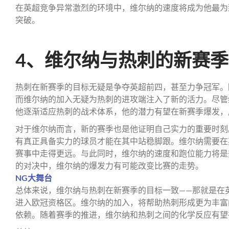
在英超竞争异常激烈的环境中，维尔纳的速度将成为他最为
突破。
4、维尔纳与热刺的新赛
热刺在新赛季的目标无疑是争夺英超前四，甚至力争冠军。
而维尔纳的加入无疑为热刺的进攻端注入了新的活力。尽管
他逐渐适应热刺的战术体系，他的潜力有望在新赛季爆发，
对于维尔纳而言，新的赛季也是他证明自己实力的重要时刻
有真正具备实力的球员才能在其中站稳脚跟。维尔纳需要在
赛事中走得更远。与此同时，维尔纳的速度和跑位能力将是
的对决中，维尔纳的爆发力有可能改变比赛的走势。
NG大舞台
总体来说，维尔纳与热刺在新赛季的目标一致——那就是在
进入欧冠资格区。维尔纳的加入，将帮助热刺形成更为丰富
依赖。随着赛季的推进，维尔纳和热刺之间的化学反应有望