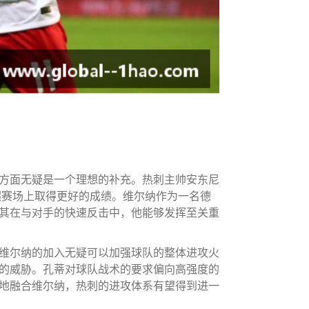
方面无疑是一个理想的补充。热刺主帅安东尼
超赛场上取得更好的成绩。维尔纳作为一名德
其在与对手的快速反击中，他能够发挥至关重
维尔纳的加入无疑可以加强球队的整体进攻火
的威胁。孔蒂对球队战术的要求偏向高强度的
地融合维尔纳，热刺的进攻体系有望得到进一