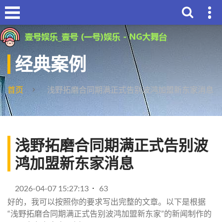
经典案例
首页
浅野拓磨合同期满正式告别波鸿加盟新东家消息
浅野拓磨合同期满正式告别波
鸿加盟新东家消息
2026-04-07 15:27:13
63
好的，我可以按照你的要求写出完整的文章。以下是根据
“浅野拓磨合同期满正式告别波鸿加盟新东家”的新闻制作的