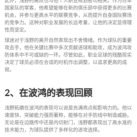
此外，浅野的离队也与他个人职业规划密切相关。作为日本
国家队的常客，他希望能够在新的俱乐部中获得更多的比赛
机会，并参与更高水平的联赛竞争，从而提升自身国际赛场
的竞争力。这种对职业发展的长远考量，让他的决定显得理
性而坚定。
球迷对于浅野的离开自然表现出不舍情绪。作为球队的重要
攻击手，他在关键比赛中多次贡献进球和助攻，成为波鸿攻
防体系中不可或缺的一环。尽管如此，职业足球的残酷现实
决定了球员必须在合适的时机作出调整，以追求更高的成
就。
2、在波鸿的表现回顾
浅野拓磨在波鸿的表现可以说是充满亮点和影响力的。他以
速度快、突破能力强而著称，能够在对手防线中制造威胁。
无论是在边路传中还是内切射门，浅野都表现出了高水准的
技术能力，为球队提供了多样化的进攻选择。