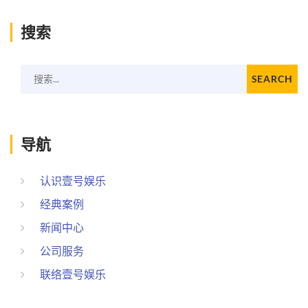
搜索
搜索...
SEARCH
导航
认识壹号娱乐
经典案例
新闻中心
公司服务
联络壹号娱乐