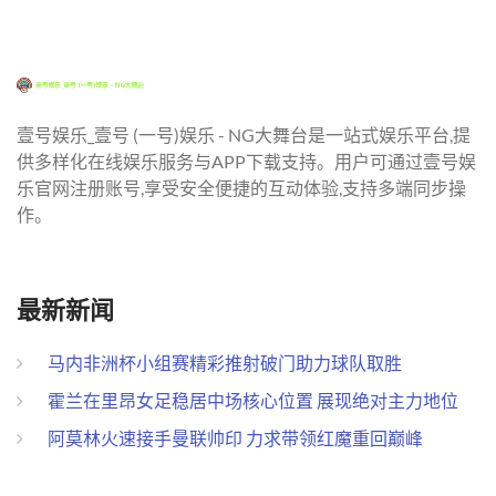
壹号娱乐_壹号 (一号)娱乐 - NG大舞台是一站式娱乐平台,提
供多样化在线娱乐服务与APP下载支持。用户可通过壹号娱
乐官网注册账号,享受安全便捷的互动体验,支持多端同步操
作。
最新新闻
马内非洲杯小组赛精彩推射破门助力球队取胜
霍兰在里昂女足稳居中场核心位置 展现绝对主力地位
阿莫林火速接手曼联帅印 力求带领红魔重回巅峰