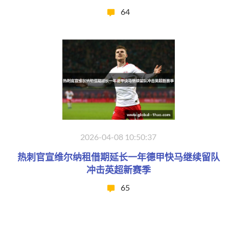
64
2026-04-08 10:50:37
热刺官宣维尔纳租借期延长一年德甲快马继续留队
冲击英超新赛季
65