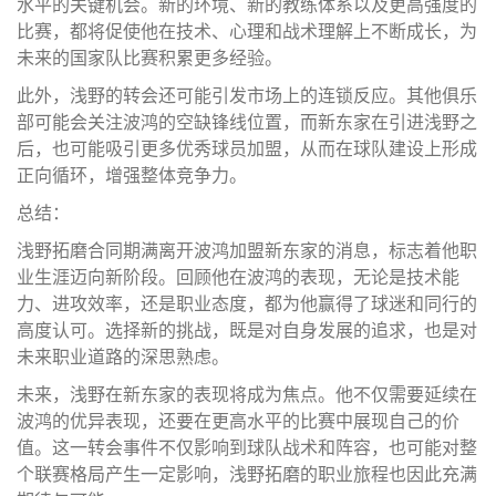
水平的关键机会。新的环境、新的教练体系以及更高强度的
比赛，都将促使他在技术、心理和战术理解上不断成长，为
未来的国家队比赛积累更多经验。
此外，浅野的转会还可能引发市场上的连锁反应。其他俱乐
部可能会关注波鸿的空缺锋线位置，而新东家在引进浅野之
后，也可能吸引更多优秀球员加盟，从而在球队建设上形成
正向循环，增强整体竞争力。
总结：
浅野拓磨合同期满离开波鸿加盟新东家的消息，标志着他职
业生涯迈向新阶段。回顾他在波鸿的表现，无论是技术能
力、进攻效率，还是职业态度，都为他赢得了球迷和同行的
高度认可。选择新的挑战，既是对自身发展的追求，也是对
未来职业道路的深思熟虑。
未来，浅野在新东家的表现将成为焦点。他不仅需要延续在
波鸿的优异表现，还要在更高水平的比赛中展现自己的价
值。这一转会事件不仅影响到球队战术和阵容，也可能对整
个联赛格局产生一定影响，浅野拓磨的职业旅程也因此充满