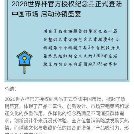
总结：
2026世界杯官方授权纪念品正式登陆中国市场，掀起了热
销盛宴，体现了产品丰富性、创新设计、市场营销策略和球
迷文化的多重作用。多样化的纪念品满足不同消费群体需
求，创新设计带来沉浸式体验，全方位营销策略激发购买热
情，而球迷文化与收藏价值的结合更增强了产品吸引力，形