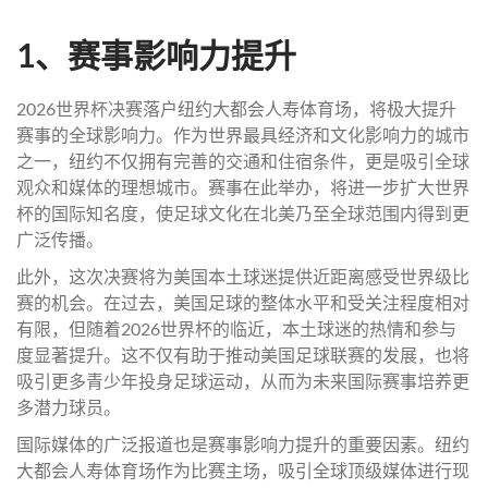
1、赛事影响力提升
2026世界杯决赛落户纽约大都会人寿体育场，将极大提升
赛事的全球影响力。作为世界最具经济和文化影响力的城市
之一，纽约不仅拥有完善的交通和住宿条件，更是吸引全球
观众和媒体的理想城市。赛事在此举办，将进一步扩大世界
杯的国际知名度，使足球文化在北美乃至全球范围内得到更
广泛传播。
此外，这次决赛将为美国本土球迷提供近距离感受世界级比
赛的机会。在过去，美国足球的整体水平和受关注程度相对
有限，但随着2026世界杯的临近，本土球迷的热情和参与
度显著提升。这不仅有助于推动美国足球联赛的发展，也将
吸引更多青少年投身足球运动，从而为未来国际赛事培养更
多潜力球员。
国际媒体的广泛报道也是赛事影响力提升的重要因素。纽约
大都会人寿体育场作为比赛主场，吸引全球顶级媒体进行现