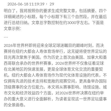
2026-06-18 11:19:39
29
明白了，我将按照你的要求生成完整文章，包括摘要、四个
详细阐述的小标题，每个小标题下有三个自然段，并在最后
进行总结归纳。文章总字数控制在约3000字左右。下面是
文章示例：
---
2026年世界杯即将迎来全球足球迷瞩目的巅峰时刻，而决
赛将在纽约大都会人寿体育场举行，这无疑将使世界足坛的
目光再次聚焦于美国。作为历史上首次由美国、加拿大和墨
西哥联合承办的世界杯赛事，2026世界杯不仅象征着足球
在北美地区的快速发展，更是全球体育文化交流的重要契
机。纽约大都会人寿体育场作为现代化体育设施的代表，不
仅拥有先进的技术支持和宽敞的观赛空间，更具备举办国际
顶级赛事的全方位能力。本文将从赛事影响、场馆设施、城
市文化和经济效益四个方面，对2026世界杯决赛在纽约举
办的重大意义进行全面解析，为读者呈现这一世界足坛盛事
的全景画卷。