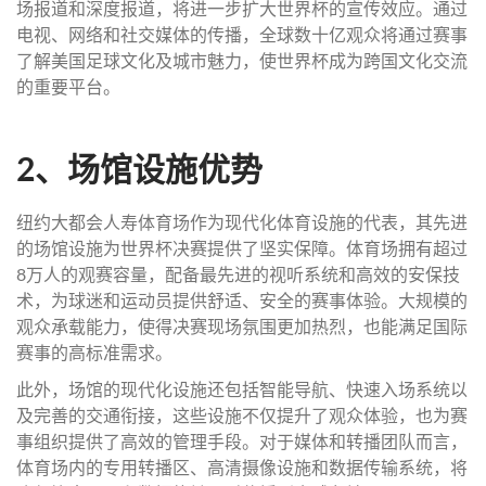
场报道和深度报道，将进一步扩大世界杯的宣传效应。通过
电视、网络和社交媒体的传播，全球数十亿观众将通过赛事
了解美国足球文化及城市魅力，使世界杯成为跨国文化交流
的重要平台。
2、场馆设施优势
纽约大都会人寿体育场作为现代化体育设施的代表，其先进
的场馆设施为世界杯决赛提供了坚实保障。体育场拥有超过
8万人的观赛容量，配备最先进的视听系统和高效的安保技
术，为球迷和运动员提供舒适、安全的赛事体验。大规模的
观众承载能力，使得决赛现场氛围更加热烈，也能满足国际
赛事的高标准需求。
此外，场馆的现代化设施还包括智能导航、快速入场系统以
及完善的交通衔接，这些设施不仅提升了观众体验，也为赛
事组织提供了高效的管理手段。对于媒体和转播团队而言，
体育场内的专用转播区、高清摄像设施和数据传输系统，将