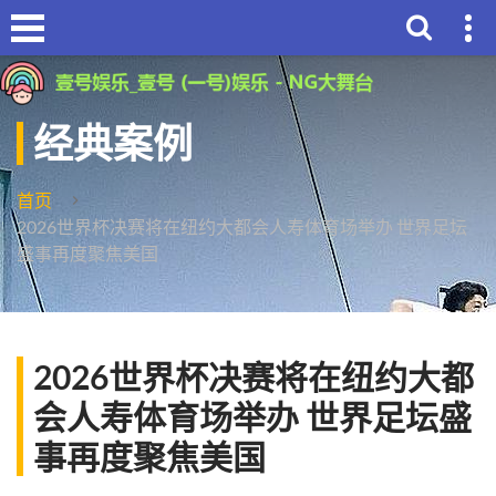
经典案例
首页
2026世界杯决赛将在纽约大都会人寿体育场举办 世界足坛
盛事再度聚焦美国
2026世界杯决赛将在纽约大都
会人寿体育场举办 世界足坛盛
事再度聚焦美国