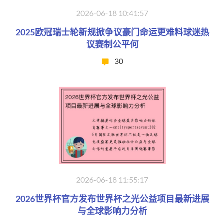
2026-06-18 10:41:57
2025欧冠瑞士轮新规掀争议豪门命运更难料球迷热
议赛制公平何
30
2026-06-18 11:55:17
2026世界杯官方发布世界杯之光公益项目最新进展
与全球影响力分析