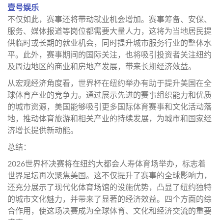
壹号娱乐
不仅如此，赛事还将带动就业机会增加。赛事筹备、安保、
服务、媒体报道等岗位都需要大量人力，这将为当地居民提
供临时或长期的就业机会，同时提升城市服务行业的整体水
平。此外，赛事期间的国际关注，也将吸引投资者关注纽约
及周边地区的商业和房地产发展，带来长期经济效益。
从宏观经济角度看，世界杯在纽约举办有助于提升美国在全
球体育产业的竞争力。通过展示先进的赛事组织能力和优质
的城市资源，美国能够吸引更多国际体育赛事和文化活动落
地，推动体育旅游和相关产业的持续发展，为城市和国家经
济增长提供新动能。
总结：
2026世界杯决赛将在纽约大都会人寿体育场举办，标志着
世界足坛再次聚焦美国。这不仅提升了赛事的全球影响力，
还充分展示了现代化体育场馆的设施优势，凸显了纽约独特
的城市文化魅力，并带来了显著的经济效益。四个方面的综
合作用，使这场决赛成为全球体育、文化和经济交流的重要