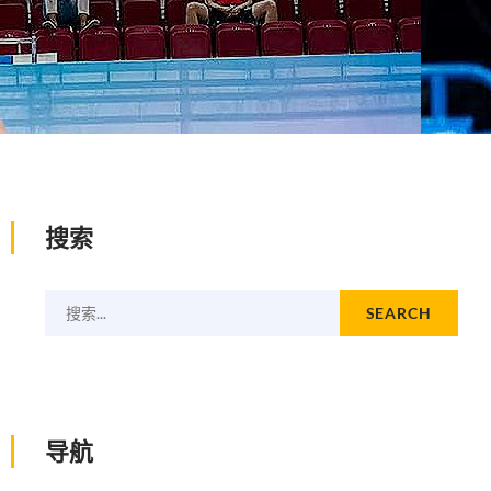
搜索
搜索...
SEARCH
导航