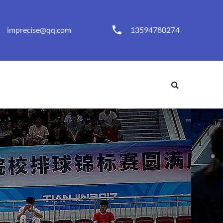
imprecise@qq.com
13594780274