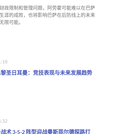
财政限制和管理问题，阿劳霍可能难以在巴萨
生涯的成败，也将影响巴萨在后防线上的未来
无限可能。
1:18
巴黎圣日耳曼：竞技表现与未来发展趋势
5:32
术 3-5-2 阵型迎战曼斯菲尔德探路打