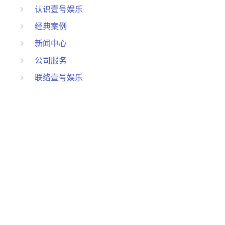
认识壹号娱乐
经典案例
新闻中心
公司服务
联络壹号娱乐