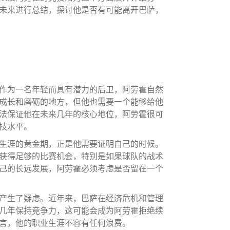
未来进行总结，探讨他是否有可能离开巴萨，
作为一名年轻而具有潜力的后卫，阿劳霍自然
成长和磨砺的地方，但他也需要一个能够给他
法保证他在未来几年的核心地位，阿劳霍很可
技水平。
生涯的黄金期，正是他需要证明自己的时候。
获得足够的比赛机会，特别是如果球队的战术
己的长远发展，阿劳霍必须考虑是否留在一个
产生了疑虑。近年来，巴萨在经济危机和管理
几年保持竞争力，这可能会成为阿劳霍拒绝续
言，他的职业生涯不容有任何浪费。