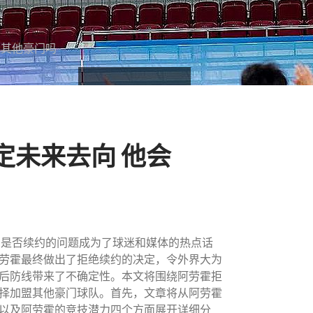
盟其他豪门吗
定未来去向 他会
o）是否续约的问题成为了球迷和媒体的热点话
劳霍最终做出了拒绝续约的决定，令外界大为
后防线带来了不确定性。本文将围绕阿劳霍拒
择加盟其他豪门球队。首先，文章将从阿劳霍
以及阿劳霍的竞技潜力四个方面展开详细分