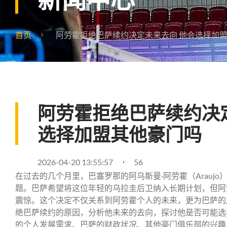
首页
阿劳霍拒绝巴萨续约决定未来去向 他会选择加
阿劳霍拒绝巴萨续约决
选择加盟其他豪门吗
2026-04-20 13:55:57
56
在过去的几个月里，巴塞罗那的阿乌斯曼·阿劳霍（Arauj
题。巴萨希望将这位年轻的乌拉圭后卫纳入长期计划，但阿
震惊。这个决定不仅关系到阿劳霍个人的未来，更为巴萨的
绝巴萨续约的原因，分析他未来的去向，探讨他是否可能选
的个人发展需求、巴萨的财政状况、其他豪门俱乐部的兴趣