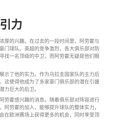
吸引力
浓厚的兴趣。在过去的一段时间里，阿劳霍与
豪门球队。英超的竞争激烈，各大俱乐部对防
寻找一名顶级的中卫，而阿劳霍无疑是他们眼
展示了他的实力。作为乌拉圭国家队的主力后
。这使得他成为了多家豪门俱乐部的潜在引援
潜力巨大的后卫。
阿劳霍感兴趣的消息。随着俱乐部对阵容进行
。阿劳霍的加入，能够提升球队的整体实力，
会在欧洲赛场上获得更多的机会，同时享受顶