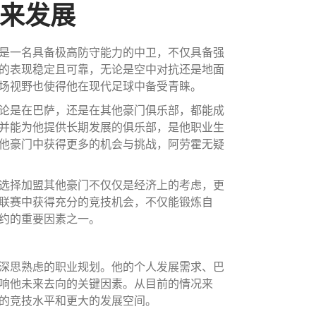
未来发展
是一名具备极高防守能力的中卫，不仅具备强
的表现稳定且可靠，无论是空中对抗还是地面
场视野也使得他在现代足球中备受青睐。
论是在巴萨，还是在其他豪门俱乐部，都能成
并能为他提供长期发展的俱乐部，是他职业生
他豪门中获得更多的机会与挑战，阿劳霍无疑
选择加盟其他豪门不仅仅是经济上的考虑，更
联赛中获得充分的竞技机会，不仅能锻炼自
约的重要因素之一。
深思熟虑的职业规划。他的个人发展需求、巴
响他未来去向的关键因素。从目前的情况来
的竞技水平和更大的发展空间。