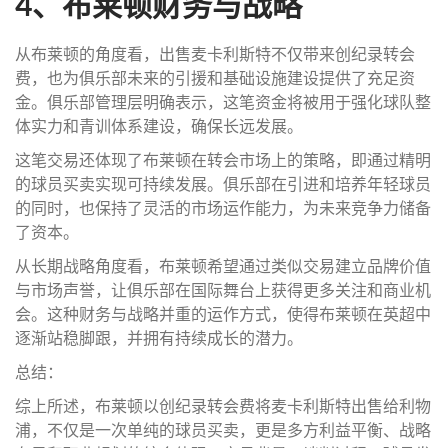
4、布莱顿财务与战略
从布莱顿的角度看，出售麦卡利斯特不仅带来创纪录转会
费，也为俱乐部未来的引援和基础设施建设提供了充足资
金。俱乐部管理层明确表示，这笔资金将被用于强化球队整
体实力和青训体系建设，确保长远发展。
这笔交易还体现了布莱顿在转会市场上的策略，即通过精明
的球员买卖实现可持续发展。俱乐部在引进和培养年轻球员
的同时，也保持了灵活的市场运作能力，为未来竞争力储备
了资本。
从长期战略角度看，布莱顿希望通过类似交易建立品牌价值
与市场声誉，让俱乐部在国际舞台上获得更多关注和商业机
会。这种财务与战略并重的运作方式，使得布莱顿在英超中
逐渐站稳脚跟，并拥有持续成长的潜力。
总结：
综上所述，布莱顿以创纪录转会费将麦卡利斯特出售给利物
浦，不仅是一次单纯的球员买卖，更是多方利益平衡、战略