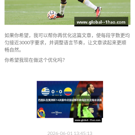
如果你希望，我可以帮你再优化这篇文章，使每段字数更均
匀接近3000字要求，并调整语言节奏，让文章读起来更顺
畅自然。
你希望我现在做这个优化吗？
2026-06-01 13:45:13