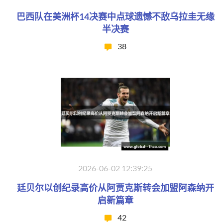
巴西队在美洲杯14决赛中点球遗憾不敌乌拉圭无缘
半决赛
38
2026-06-02 12:39:25
廷贝尔以创纪录高价从阿贾克斯转会加盟阿森纳开
启新篇章
42