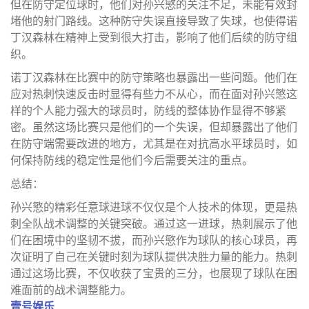
但在防守定位球时，他们对孙兴慜的关注不足，未能有效封
堵他的射门路线。这种防守失误直接导致了失球，也使得诺
丁汉森林在精神上受到很大打击，影响了他们后续的防守组
织。
诺丁汉森林在比赛中的防守策略也暴露出一些问题。他们在
应对热刺快速反击时显得有些力不从心，而在面对孙兴慜这
样的个人能力强大的球员时，防线的整体协作显得不够紧
密。虽然这场比赛只是他们的一个失误，但却暴露出了他们
在防守端需要改进的地方，尤其是在对抗高水平球员时，如
何保持防线的稳定性是他们今后需要关注的重点。
总结：
孙兴慜的精彩任意球进球不仅仅是个人技术的体现，更是热
刺全队战术调整的关键突破。通过这一进球，热刺展示了他
们在困境中的坚韧不拔，而孙兴慜作为球队的核心球员，再
次证明了自己在关键时刻为球队提供决胜力量的能力。热刺
通过这场比赛，不仅收获了宝贵的三分，也展现了球队在困
难面前的战术调整能力。
壹号娱乐