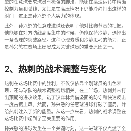
型的任意球要求球员有极强的脚法，能够在高速运转中精确
控制力量和弧线，尤其是在高压情况下仍能冷静打出这样的
射门，这正是孙兴慜个人实力的体现。
此外，孙兴慜的任意球进球还表明了他对比赛节奏的把握。
他能够在对方防线高度集中的时候，仍能保持冷静，选择出
一条合理的突破路径。这种心理素质和冷静思考的能力，正
是孙兴慜在赛场上屡屡成为关键球员的重要原因之一。
2、热刺的战术调整与变化
热刺在这场比赛中的胜利，不仅仅依靠个别球员的出色表
现，还与球队的战术调整密切相关。在上半场，热刺并未打
出预期的进攻效果，诺丁汉森林凭借坚固的防守和快速反击
一度占据上风。然而，孙兴慜的任意球进球打破了僵局，并
给热刺注入了新的能量。从这一点来看，热刺的战术调整在
这场比赛中起到了至关重要的作用。
孙兴慜的进球发生在一个关键时刻，这一进球不仅点燃了全