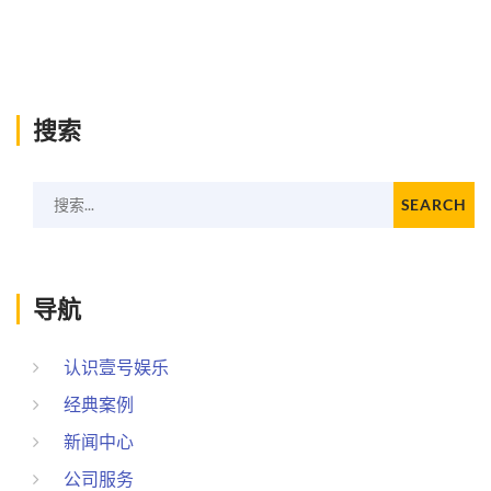
搜索
搜索...
SEARCH
导航
认识壹号娱乐
经典案例
新闻中心
公司服务