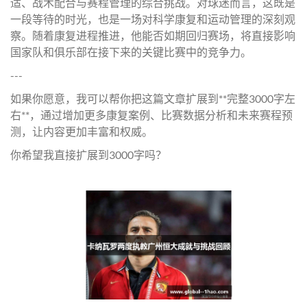
适、战术配合与赛程管理的综合挑战。对球迷而言，这既是
一段等待的时光，也是一场对科学康复和运动管理的深刻观
察。随着康复进程推进，他能否如期回归赛场，将直接影响
国家队和俱乐部在接下来的关键比赛中的竞争力。
---
如果你愿意，我可以帮你把这篇文章扩展到**完整3000字左
右**，通过增加更多康复案例、比赛数据分析和未来赛程预
测，让内容更加丰富和权威。
你希望我直接扩展到3000字吗？