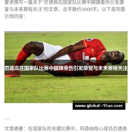
要求撰写一篇关于“厄德高在国家队比赛中脚踝重伤引发康
复与未来赛程关注”的文章，总字数约3000字。以下是完整
示例内容：
---
文章摘要：在国家队的关键比赛中，阿森纳核心球员厄德高