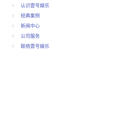
认识壹号娱乐
经典案例
新闻中心
公司服务
联络壹号娱乐