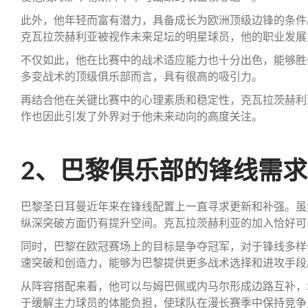
此外，他年轻而富有潜力，具备成长为欧洲顶级边锋的条件
克瓦拉茨赫利亚被视作未来足坛的明星球员，他的职业发展
不仅如此，他在比赛中的战术适应能力也十分出色，能够胜
多变战术的顶级俱乐部而言，具有很高的吸引力。
再结合他在关键比赛中的心理素质和稳定性，克瓦拉茨赫利
作也因此引发了外界对于他未来动向的高度关注。
2、巴黎俱乐部的锋线需求
巴黎圣日耳曼近年来在锋线配置上一直寻求更新和补强。虽
纵深突破方面仍有提升空间。克瓦拉茨赫利亚的加入恰好可
同时，巴黎在欧冠赛场上的目标是争夺冠军，对于锋线多样
速突破和创造力，能够为巴黎提供更多战术选择和进攻手段
从阵容搭配来看，他可以与姆巴佩或内马尔形成边路互补，
于缓解主力球员的体能负担，使球队在漫长赛季中保持竞争