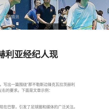
发转会猜测
赫利亚经纪人现
，写出一篇围绕“那不勒斯边锋克瓦拉茨赫利
字左右的要求。下面是文章示例：
现在巴黎，引发了足球圈和媒体的广泛关注。