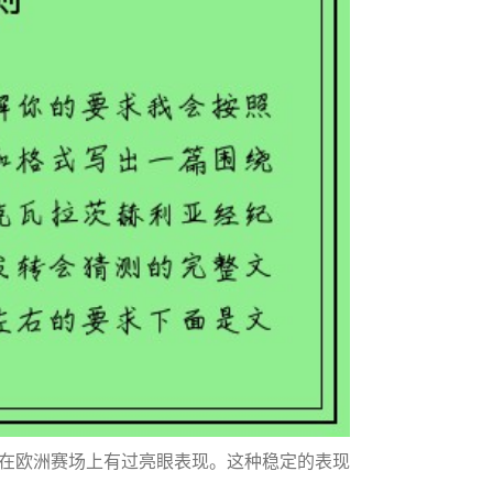
在欧洲赛场上有过亮眼表现。这种稳定的表现