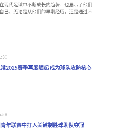
在现代足球中不断成长的趋势，也展示了他们
自己。无论是从他们的早期经历，还是通过不
1:30
港2025赛季再度崛起 成为球队攻防核心
6:58
国青年联赛中打入关键制胜球助队夺冠