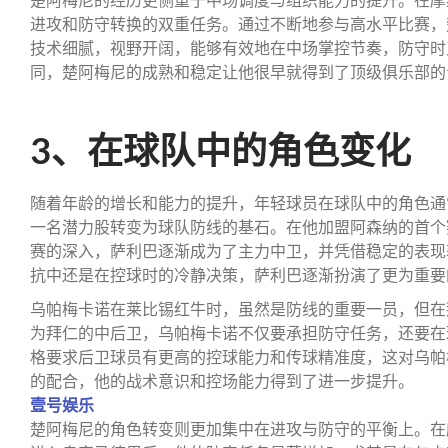
进攻和防守转换的双重任务。通过不断地参与高水平比赛，
技术细腻，视野开阔，能够有效地在中场掌控节奏，防守时
同，楚阿梅尼的成熟和稳定让他很早就得到了顶级俱乐部的
3、在球队中的角色变化
随着年龄的增长和能力的提升，年轻球员在球队中的角色通
一名潜力股转变为球队防线的基石。在他加盟阿森纳的首个
赛的深入，萨利巴逐渐成为了主力中卫，并凭借稳定的表现
抗中还是在控球时的冷静决策，萨利巴逐渐扮演了更为重要
乌帕梅卡诺在莱比锡红牛时，虽然是防线的重要一员，但在
为拜仁的中后卫，乌帕梅卡诺不仅要承担防守任务，还要在
格要求后卫球员有更高的控球能力和传球精准度，这对乌帕
的配合，他的战术意识和控场能力得到了进一步提升。
壹号娱乐
楚阿梅尼的角色转变则更加集中在进攻与防守的平衡上。在