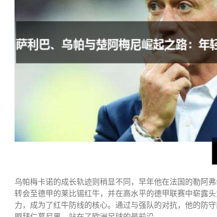
乌帕梅卡诺的成长轨迹则稍显不同，早年他在法国的勒阿弗
转会至德甲的莱比锡红牛，并在高水平的德甲联赛中崭露头
力，成为了红牛防线的核心。通过与强队的对抗，他的防守
盟拜仁慕尼黑，站在了欧洲足球的最前沿。