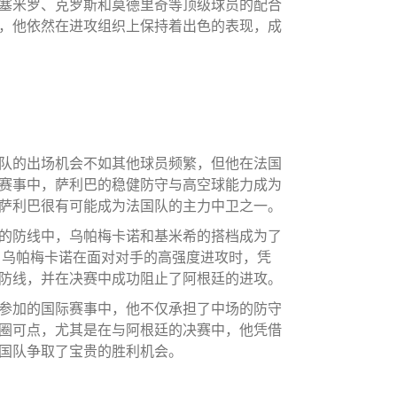
塞米罗、克罗斯和莫德里奇等顶级球员的配合
，他依然在进攻组织上保持着出色的表现，成
队的出场机会不如其他球员频繁，但他在法国
赛事中，萨利巴的稳健防守与高空球能力成为
萨利巴很有可能成为法国队的主力中卫之一。
的防线中，乌帕梅卡诺和基米希的搭档成为了
，乌帕梅卡诺在面对对手的高强度进攻时，凭
防线，并在决赛中成功阻止了阿根廷的进攻。
参加的国际赛事中，他不仅承担了中场的防守
圈可点，尤其是在与阿根廷的决赛中，他凭借
国队争取了宝贵的胜利机会。