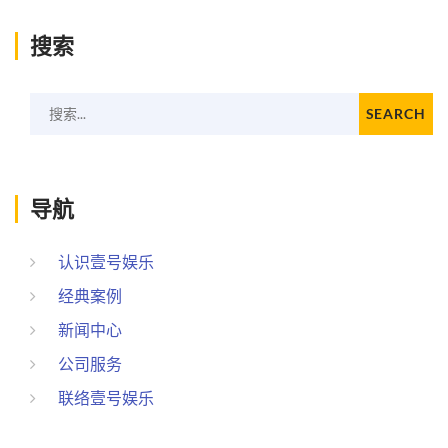
搜索
搜索...
SEARCH
导航
认识壹号娱乐
经典案例
新闻中心
公司服务
联络壹号娱乐