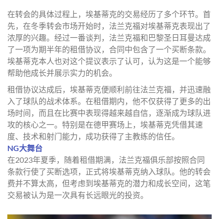
在转会的具体过程上，埃基蒂克的交易经历了多个环节。首
先，在冬季转会市场开始时，法兰克福对埃基蒂克表现出了
浓厚的兴趣。经过一番谈判，法兰克福和巴黎圣日耳曼达成
了一项为期半年的租借协议，合同中包含了一个买断条款。
埃基蒂克本人也对这个提议表示了认可，认为这是一个能够
帮助他成长并展示实力的机会。
租借协议达成后，埃基蒂克便顺利前往法兰克福，并迅速融
入了球队的战术体系。在租借期内，他不仅获得了更多的出
场时间，而且在比赛中表现得越来越自信，逐渐成为球队进
攻的核心之一。特别是在德甲赛场上，埃基蒂克凭借其速
度、技术和射门能力，成功获得了主教练的信任。
NG大舞台
在2023年夏季，随着租借期满，法兰克福俱乐部按照合同
条款行使了买断选项，正式将埃基蒂克纳入球队。他的转会
费并不算太高，但考虑到埃基蒂克的潜力和成长空间，这笔
交易被认为是一次具有长远眼光的投资。