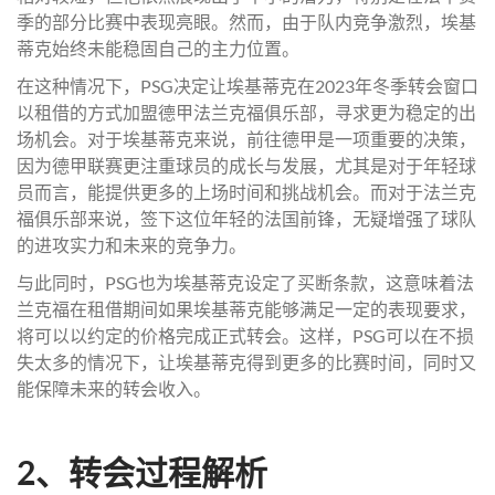
季的部分比赛中表现亮眼。然而，由于队内竞争激烈，埃基
蒂克始终未能稳固自己的主力位置。
在这种情况下，PSG决定让埃基蒂克在2023年冬季转会窗口
以租借的方式加盟德甲法兰克福俱乐部，寻求更为稳定的出
场机会。对于埃基蒂克来说，前往德甲是一项重要的决策，
因为德甲联赛更注重球员的成长与发展，尤其是对于年轻球
员而言，能提供更多的上场时间和挑战机会。而对于法兰克
福俱乐部来说，签下这位年轻的法国前锋，无疑增强了球队
的进攻实力和未来的竞争力。
与此同时，PSG也为埃基蒂克设定了买断条款，这意味着法
兰克福在租借期间如果埃基蒂克能够满足一定的表现要求，
将可以以约定的价格完成正式转会。这样，PSG可以在不损
失太多的情况下，让埃基蒂克得到更多的比赛时间，同时又
能保障未来的转会收入。
2、转会过程解析