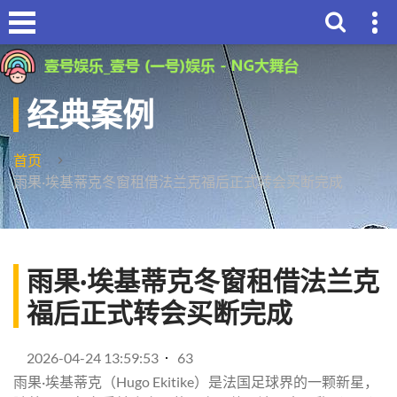
经典案例
首页
雨果·埃基蒂克冬窗租借法兰克福后正式转会买断完成
雨果·埃基蒂克冬窗租借法兰克
福后正式转会买断完成
2026-04-24 13:59:53
63
雨果·埃基蒂克（Hugo Ekitike）是法国足球界的一颗新星，