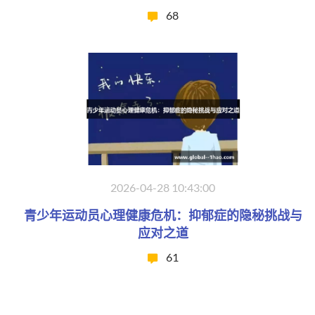
68
2026-04-28 10:43:00
青少年运动员心理健康危机：抑郁症的隐秘挑战与
应对之道
61