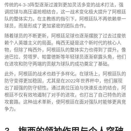
传统的4-3-3阵型逐渐过渡到更加灵活多变的战术打法，强
调控球与高压逼抢相结合，这一战术变化极大提升了阿根廷
队的整体实力。在主教练的指引下，阿根廷队不再依赖单一
球员，而是形成了更加紧密的团队合作。
随着球员的不断更新，阿根廷足球也逐渐摆脱了过去过度依
赖个人英雄主义的局面。梅西无疑是这个新时代的核心人
物，但除了梅西外，阿根廷队的整体实力也得到了提升。像
迪巴拉、劳塔罗、帕雷德斯等年轻球员逐渐崭露头角，他们
在进攻和防守两端的贡献为球队的成功奠定了基础。
此外，阿根廷的战术也趋于多样化。在球场上，阿根廷队的
防守变得更加稳固，尤其是在2022年世界杯中，他们展现
出了超强的防守韧性。通过高位压迫与快速反击的结合，阿
根廷不仅有效地遏制了对手的进攻，也打出了自己特色的进
攻套路。这种战术革新，使阿根廷在面对强队时能够更具竞
争力。
3、梅西的领袖作用与个人突破