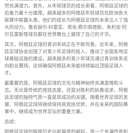
然充满潜力。首先，从年轻球员的成长来看，阿根廷足球的
后备力量十分雄厚。越来越多的阿根廷年轻球员在欧洲各大
联赛中崭露头角，他们的成长为阿根廷足球的未来注入了强
大的动力。像安赫尔·科雷亚、恩佐·费尔南德斯、朱利安·阿
尔瓦雷斯等球员都在世界舞台上展现了自己的才华。
其次，阿根廷足球的青训系统正在不断完善。近年来，阿根
廷足球协会加强了对青少年足球的投入，推动了全国各地足
球基础设施的建设。越来越多的青少年球员通过青训体系走
向职业赛场，这将确保阿根廷未来能持续输出顶级足球人
才。
最重要的是，阿根廷足球的文化与精神始终充满激情和斗
志。无论是传统的竞技态度，还是对胜利的执着追求，阿根
廷足球的独特气质一直是其成功的关键。随着世界足球的发
展，阿根廷足球将继续保持其竞技优势，并在未来的国际赛
事中，继续成为世界足坛的重要力量。
总结：
阿根廷足球的辉煌历史与新篇章的崛起，是一个充满传奇和