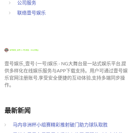
公司服务
联络壹号娱乐
壹号娱乐_壹号 (一号)娱乐 - NG大舞台是一站式娱乐平台,提
供多样化在线娱乐服务与APP下载支持。用户可通过壹号娱
乐官网注册账号,享受安全便捷的互动体验,支持多端同步操
作。
最新新闻
马内非洲杯小组赛精彩推射破门助力球队取胜