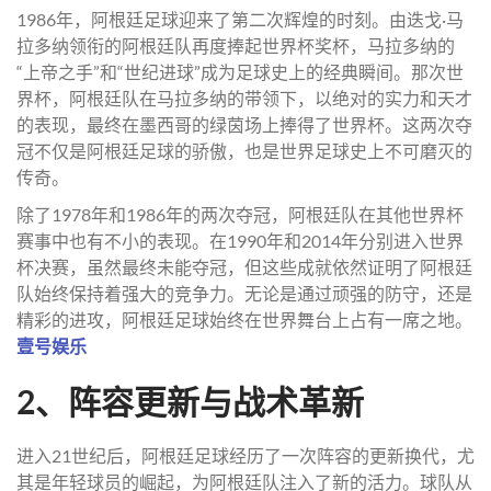
1986年，阿根廷足球迎来了第二次辉煌的时刻。由迭戈·马
拉多纳领衔的阿根廷队再度捧起世界杯奖杯，马拉多纳的
“上帝之手”和“世纪进球”成为足球史上的经典瞬间。那次世
界杯，阿根廷队在马拉多纳的带领下，以绝对的实力和天才
的表现，最终在墨西哥的绿茵场上捧得了世界杯。这两次夺
冠不仅是阿根廷足球的骄傲，也是世界足球史上不可磨灭的
传奇。
除了1978年和1986年的两次夺冠，阿根廷队在其他世界杯
赛事中也有不小的表现。在1990年和2014年分别进入世界
杯决赛，虽然最终未能夺冠，但这些成就依然证明了阿根廷
队始终保持着强大的竞争力。无论是通过顽强的防守，还是
精彩的进攻，阿根廷足球始终在世界舞台上占有一席之地。
壹号娱乐
2、阵容更新与战术革新
进入21世纪后，阿根廷足球经历了一次阵容的更新换代，尤
其是年轻球员的崛起，为阿根廷队注入了新的活力。球队从