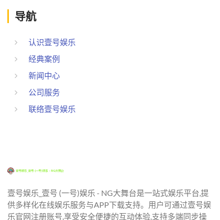
导航
认识壹号娱乐
经典案例
新闻中心
公司服务
联络壹号娱乐
壹号娱乐_壹号 (一号)娱乐 - NG大舞台是一站式娱乐平台,提
供多样化在线娱乐服务与APP下载支持。用户可通过壹号娱
乐官网注册账号,享受安全便捷的互动体验,支持多端同步操