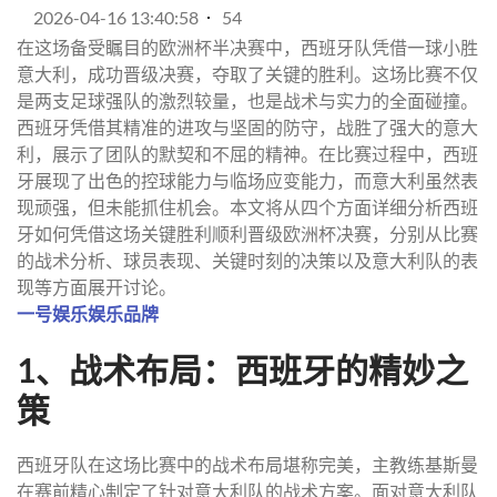
2026-04-16 13:40:58
54
在这场备受瞩目的欧洲杯半决赛中，西班牙队凭借一球小胜
意大利，成功晋级决赛，夺取了关键的胜利。这场比赛不仅
是两支足球强队的激烈较量，也是战术与实力的全面碰撞。
西班牙凭借其精准的进攻与坚固的防守，战胜了强大的意大
利，展示了团队的默契和不屈的精神。在比赛过程中，西班
牙展现了出色的控球能力与临场应变能力，而意大利虽然表
现顽强，但未能抓住机会。本文将从四个方面详细分析西班
牙如何凭借这场关键胜利顺利晋级欧洲杯决赛，分别从比赛
的战术分析、球员表现、关键时刻的决策以及意大利队的表
现等方面展开讨论。
一号娱乐娱乐品牌
1、战术布局：西班牙的精妙之
策
西班牙队在这场比赛中的战术布局堪称完美，主教练基斯曼
在赛前精心制定了针对意大利队的战术方案。面对意大利队