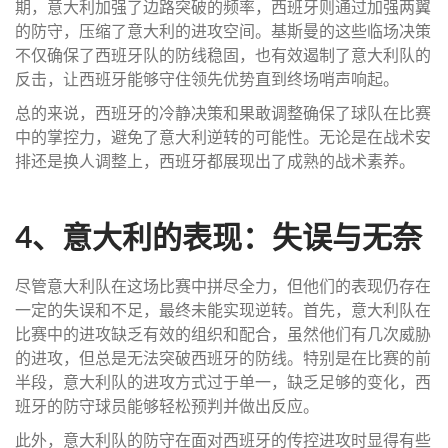
期，意大利加强了边路突破的频率，西班牙则通过加强两翼
的防守，压缩了意大利的进攻空间。基斯曼的这些临场决策
不仅确保了西班牙队的防线稳固，也有效遏制了意大利队的
反击，让西班牙能够守住领先优势直到终场哨声响起。
总的来说，西班牙的冷静决策和果敢调整确保了球队在比赛
中的掌控力，避免了意大利逆转的可能性。无论是在战术安
排还是换人调整上，西班牙都展现出了成熟的战术素养。
4、意大利的表现：失误与无奈
尽管意大利队在这场比赛中拼尽全力，但他们的表现仍存在
一定的失误和不足，最终未能实现逆转。首先，意大利队在
比赛中的进攻缺乏有效的组织和配合，虽然他们有几次威胁
的进攻，但总是无法突破西班牙的防线。特别是在比赛的前
半段，意大利队的进攻方式过于单一，缺乏足够的变化，西
班牙的防守球员能够轻松预判并做出反应。
此外，意大利队的防守在面对西班牙的传控进攻时显得有些