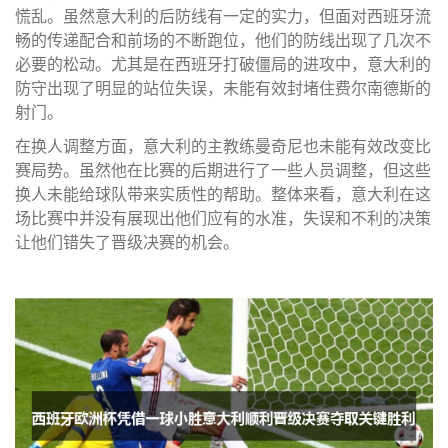
慌乱。虽然意大利的后防线有一定的实力，但面对西班牙流
畅的传递配合和前场的不断跑位，他们的防线出现了几次不
必要的松动。尤其是在西班牙打破僵局的进攻中，意大利的
防守出现了明显的站位失误，未能有效封堵住费尔南德斯的
射门。
在换人调整方面，意大利的主教练曼奇尼也未能有效改变比
赛局势。虽然他在比赛的后期进行了一些人员调整，但这些
换人未能给球队带来实质性的帮助。整体来看，意大利在这
场比赛中并没有展现出他们应有的水准，失误和不利的决策
让他们错失了晋级决赛的机会。