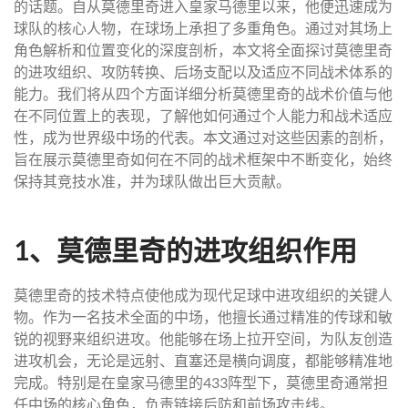
的话题。自从莫德里奇进入皇家马德里以来，他便迅速成为
球队的核心人物，在球场上承担了多重角色。通过对其场上
角色解析和位置变化的深度剖析，本文将全面探讨莫德里奇
的进攻组织、攻防转换、后场支配以及适应不同战术体系的
能力。我们将从四个方面详细分析莫德里奇的战术价值与他
在不同位置上的表现，了解他如何通过个人能力和战术适应
性，成为世界级中场的代表。本文通过对这些因素的剖析，
旨在展示莫德里奇如何在不同的战术框架中不断变化，始终
保持其竞技水准，并为球队做出巨大贡献。
1、莫德里奇的进攻组织作用
莫德里奇的技术特点使他成为现代足球中进攻组织的关键人
物。作为一名技术全面的中场，他擅长通过精准的传球和敏
锐的视野来组织进攻。他能够在场上拉开空间，为队友创造
进攻机会，无论是远射、直塞还是横向调度，都能够精准地
完成。特别是在皇家马德里的433阵型下，莫德里奇通常担
任中场的核心角色，负责链接后防和前场攻击线。