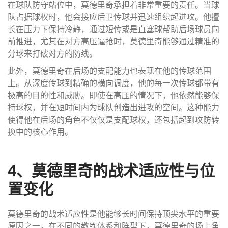
在球队防守站位中，莫德里奇承担着非常重要的责任。当球
队占据球权时，他会接应后卫传球并迅速组织起进攻。他擅
长在压力下保持冷静，通过短传或是直塞球帮助后场球员向
前推进，尤其在对方高压逼抢时，莫德里奇能够通过精准的
分球来打破对方的防线。
此外，莫德里奇在后场的支配能力也表现在他的传球范围
上。从深度传球到精确的横向调度，他的每一次传球都带有
极高的目的性和威胁。即使在高压的情况下，他依然能够保
持球权，并在短时间内为球队创造出进攻的空间。这种能力
使得他在后场的角色不仅仅是支配球权，还包括起到攻防转
换中的核心作用。
4、莫德里奇的战术适应性与位
置变化
莫德里奇的战术适应性是他能够长时间保持顶尖水平的重要
原因之一。在不同的教练体系和阵型下，莫德里奇的场上角