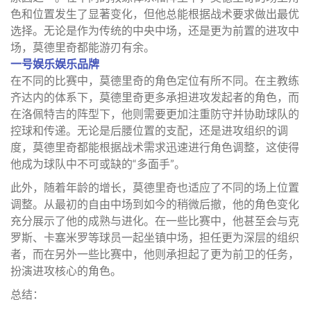
色和位置发生了显著变化，但他总能根据战术要求做出最优
选择。无论是作为传统的中央中场，还是更为前置的进攻中
场，莫德里奇都能游刃有余。
一号娱乐娱乐品牌
在不同的比赛中，莫德里奇的角色定位有所不同。在主教练
齐达内的体系下，莫德里奇更多承担进攻发起者的角色，而
在洛佩特吉的阵型下，他则需要更加注重防守并协助球队的
控球和传递。无论是后腰位置的支配，还是进攻组织的调
度，莫德里奇都能根据战术需求迅速进行角色调整，这使得
他成为球队中不可或缺的“多面手”。
此外，随着年龄的增长，莫德里奇也适应了不同的场上位置
调整。从最初的自由中场到如今的稍微后撤，他的角色变化
充分展示了他的成熟与进化。在一些比赛中，他甚至会与克
罗斯、卡塞米罗等球员一起坐镇中场，担任更为深层的组织
者，而在另外一些比赛中，他则承担起了更为前卫的任务，
扮演进攻核心的角色。
总结：