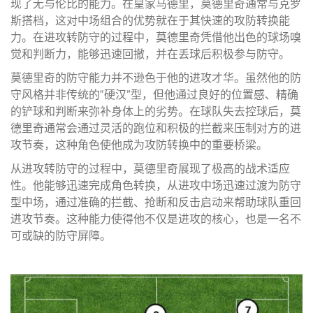
现了无与伦比的能力。在皇家马德里，莫德里奇通常与克罗
斯搭档，这对中场组合的优势就在于其快速的攻防转换能
力。在进攻转防守的过程中，莫德里奇凭借他出色的球场嗅
觉和判断力，能够迅速回撤，并在丢球后积极参与防守。
莫德里奇的防守能力并不逊色于他的进攻才华。虽然他的防
守风格并非传统的“硬汉”型，但他通过良好的位置感、精确
的铲球和判断来弥补身体上的劣势。在球队失去控球后，莫
德里奇通常会通过灵活的跑位和积极的拦截来压制对方的进
攻节奏，这种角色使他成为攻防转换中的重要桥梁。
从进攻转防守的过程中，莫德里奇展现了极高的战术适应
性。他能够迅速完成角色转换，从进攻中场迅速过渡为防守
型中场，通过准确的拦截、抢断和反击启动来帮助球队重回
进攻节奏。这种能力使得他不仅是进攻的核心，也是一名不
可或缺的防守屏障。