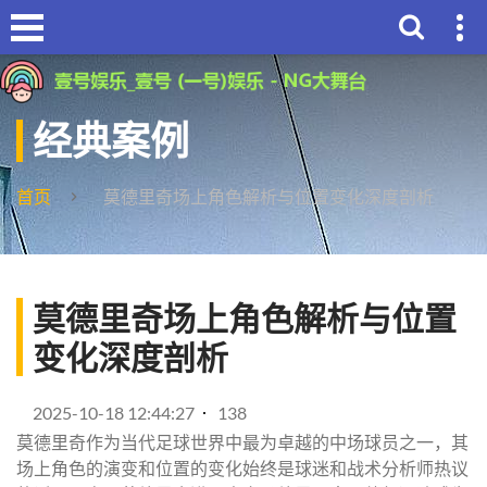
经典案例
首页
莫德里奇场上角色解析与位置变化深度剖析
莫德里奇场上角色解析与位置
变化深度剖析
2025-10-18 12:44:27
138
莫德里奇作为当代足球世界中最为卓越的中场球员之一，其
场上角色的演变和位置的变化始终是球迷和战术分析师热议