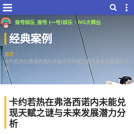
经典案例
首页
卡约若热在弗洛西诺内未能兑现天赋之谜与未来发展潜力分
析
卡约若热在弗洛西诺内未能兑
现天赋之谜与未来发展潜力分
析