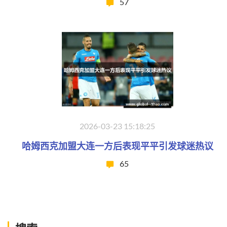
57
2026-03-23 15:18:25
哈姆西克加盟大连一方后表现平平引发球迷热议
65