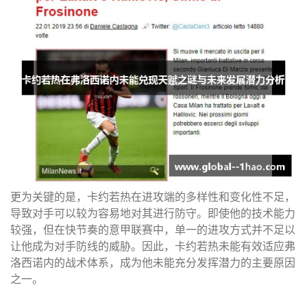
更为关键的是，卡约若热在进攻端的多样性和变化性不足，
导致对手可以较为容易地对其进行防守。即使他的技术能力
较强，但在快节奏的意甲联赛中，单一的进攻方式并不足以
让他成为对手防线的威胁。因此，卡约若热未能有效适应弗
洛西诺内的战术体系，成为他未能充分发挥潜力的主要原因
之一。