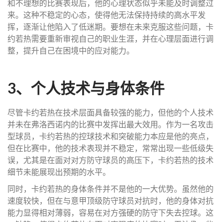
和不理想的比赛表现后，他的心理状态似乎未能及时调整过
来。这种不稳定的心态，使得他无法保持持续的高水平发
挥，逐渐让他陷入了低迷期。要想在未来克服这些问题，卡
约若热需要重新审视自己的职业生涯，并在心理层面进行调
整，提升自己在困境中的应对能力。
3、个人技术与身体条件
尽管卡约若热在技术层面具备较强的能力，但他的个人技术
并未在弗洛西诺内的比赛中发挥出最大效用。作为一名攻击
型球员，卡约若热的控球技术和突破能力本应是他的亮点，
但在比赛中，他的技术表现并不稳定，常常出现一些低级失
误，尤其是在面对对方防守球员的高压下，卡约若热的技术
细节未能展现出预期的水平。
同时，卡约若热的身体条件并不是他的一大优势。虽然他的
速度较快，但在与意甲顶级防守球员对抗时，他的身体对抗
能力显得相对薄弱，容易在对方强硬的防守下失去控球。这