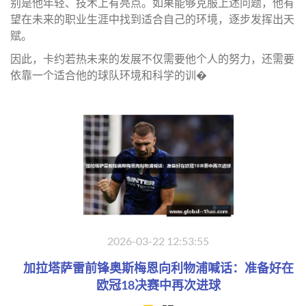
别是他年轻、技术上有亮点。如果能够克服上述问题，他有
望在未来的职业生涯中找到适合自己的环境，逐步发挥出天
赋。
因此，卡约若热未来的发展不仅需要他个人的努力，还需要
依靠一个适合他的球队环境和科学的训�
2026-03-22 12:53:55
加拉塔萨雷前锋奥斯梅恩向利物浦喊话：准备好在
欧冠18决赛中再次进球