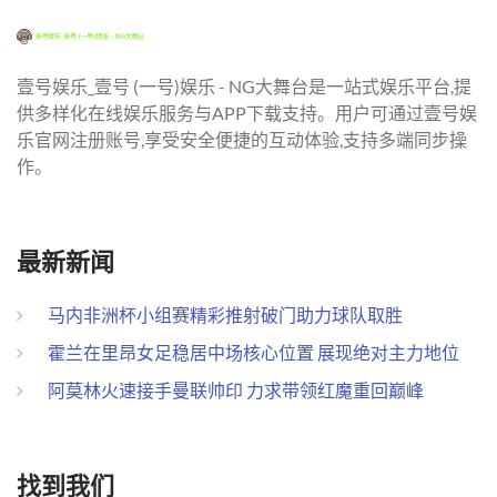
壹号娱乐_壹号 (一号)娱乐 - NG大舞台是一站式娱乐平台,提
供多样化在线娱乐服务与APP下载支持。用户可通过壹号娱
乐官网注册账号,享受安全便捷的互动体验,支持多端同步操
作。
最新新闻
马内非洲杯小组赛精彩推射破门助力球队取胜
霍兰在里昂女足稳居中场核心位置 展现绝对主力地位
阿莫林火速接手曼联帅印 力求带领红魔重回巅峰
找到我们