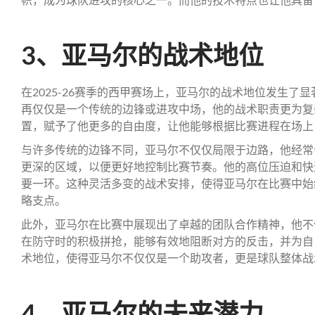
3、亚马尔的战术地位
在2025-26赛季的西甲赛场上，亚马尔的战术地位发生
再仅仅是一个传统的边锋或进攻中场，他的战术职责更为复
置，赋予了他更多的自由度，让他能够根据比赛进程在场上
与许多传统的边锋不同，亚马尔不仅仅局限于边路，他经常
更深的区域，以便更好地控制比赛节奏。他的高位压迫和快
要一环。这种灵活多变的战术安排，使得亚马尔在比赛中始
略支点。
此外，亚马尔在比赛中展现出了卓越的团队合作精神，他不
在防守时的积极拼抢，能够有效地阻断对方的反击，并为自
术地位，使得亚马尔不仅仅是一个助攻者，更是球队整体战
4、亚马尔的未来潜力