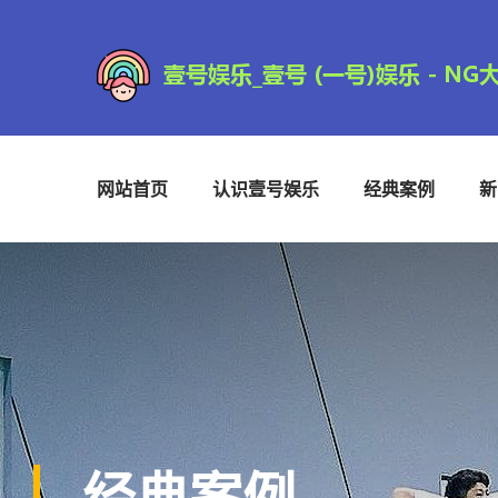
网站首页
认识壹号娱乐
经典案例
新
经典案例