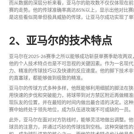
而从数据的深层分析来看，亚马尔的助攻数不仅仅体现在前
赛的走势。他的传球准确率高达85%以上，显示出他对比
是这些看似简单但极具威胁的传球，让亚马尔成功实现了单
2、亚马尔的技术特点
亚马尔在2025-26赛季之所以能够成功斩获单赛季助攻
他的个人技术特点也是不可忽视的关键因素。作为一名现代
力、精准的传球技巧以及快速的反应速度。他的脚下技术非
的直塞球，都能够做到极致的精准。
亚马尔的传球方式多种多样，他既能够利用细腻的脚法在狭
用快速的步伐和突破能力，将球带到对方禁区附近再做精准
现队友的位置，并在最短的时间内做出最合适的决定。这种
赛中始终处于领先地位，成为队伍进攻端不可或缺的一员。
此外，亚马尔在面对对方防线时，能够灵活地做出调整。他
球员的注意力，并通过巧妙的传球找到空档。这种突破性的
帜，成为球队进攻的核心之一。而他的技术特点也让他具备