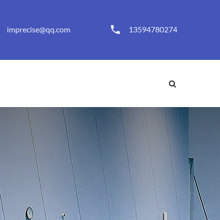
imprecise@qq.com
13594780274