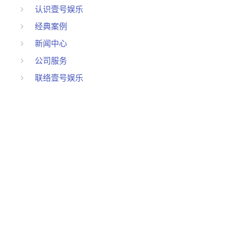
认识壹号娱乐
经典案例
新闻中心
公司服务
联络壹号娱乐