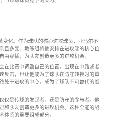
了显著变化。作为球队的核心进攻球员，亚马尔不
杂且多变。教练组将他安排在进攻端的核心位
自由穿插，为队友创造更多的进攻机会。
会在比赛中调整自己的位置，出现在中路或者
速反击，也让他成为了球队在防守转换时的重
终处于进攻的中心，成为了球队不可替代的战
仅仅是传球的发起者，还是防守的参与者。他
己和队友创造更多的进攻机会。这种全能的战
术体系的重要组成部分。