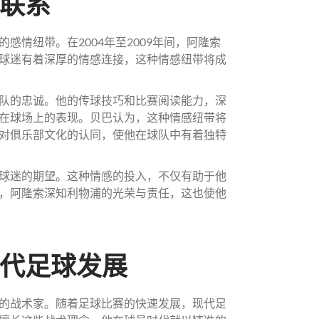
感联系
情纽带。在2004年至2009年间，阿隆索
球迷有着深厚的情感连接，这种情感纽带将成
队的忠诚。他的传球技巧和比赛阅读能力，深
在球场上的表现。贝巴认为，这种情感纽带将
对俱乐部文化的认同，使他在球队中有着独特
球迷的期望。这种情感的投入，不仅有助于他
，阿隆索深知利物浦的光荣与责任，这也使他
现代足球发展
的战术家。随着足球比赛的快速发展，现代足