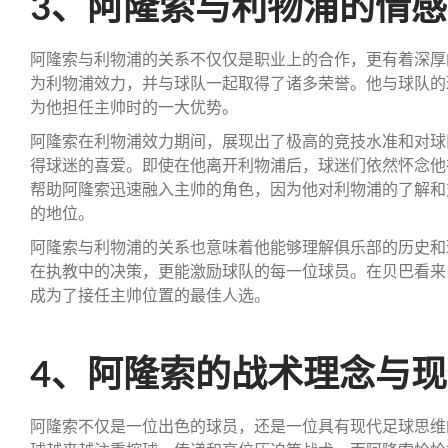
3、阿隆索与利物浦的情
阿隆索与利物浦的关系不仅仅是职业上的合作，更有着深厚的感
为利物浦效力，并与球队一起取得了诸多荣誉。他与球队的
为他担任主帅时的一大优势。
阿隆索在利物浦效力期间，展现出了极高的竞技水准和对球
得球迷的喜爱。即使在他离开利物浦后，球迷们依然怀念他
帮助阿隆索迅速融入主帅的角色，因为他对利物浦的了解和
的地位。
阿隆索与利物浦的关系也意味着他能够理解俱乐部的历史和
在执教中的决策，更能激励球队的每一位球员。在贝巴看来
成为了接任主帅位置的最佳人选。
4、阿隆索的战术理念与
阿隆索不仅是一位出色的球员，还是一位具有现代足球思维