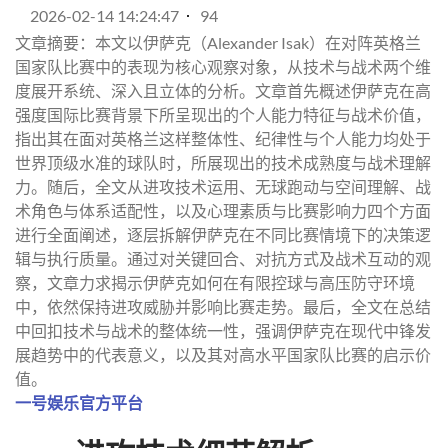
2026-02-14 14:24:47
94
文章摘要：本文以伊萨克（Alexander Isak）在对阵英格兰
国家队比赛中的表现为核心观察对象，从技术与战术两个维
度展开系统、深入且立体的分析。文章首先概述伊萨克在高
强度国际比赛背景下所呈现出的个人能力特征与战术价值，
指出其在面对英格兰这样整体性、纪律性与个人能力均处于
世界顶级水准的球队时，所展现出的技术成熟度与战术理解
力。随后，全文从进攻技术运用、无球跑动与空间理解、战
术角色与体系适配性，以及心理素质与比赛影响力四个方面
进行全面阐述，逐层拆解伊萨克在不同比赛情境下的决策逻
辑与执行质量。通过对关键回合、对抗方式及战术互动的观
察，文章力求揭示伊萨克如何在有限控球与高压防守环境
中，依然保持进攻威胁并影响比赛走势。最后，全文在总结
中回扣技术与战术的整体统一性，强调伊萨克在现代中锋发
展趋势中的代表意义，以及其对高水平国家队比赛的启示价
值。
一号娱乐官方平台