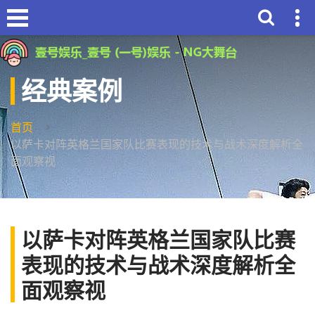
经典案例
首页
以萨卡对阵英格兰国家队比赛表现的技术与战术深度解析全
面观察视
以萨卡对阵英格兰国家队比赛
表现的技术与战术深度解析全
面观察视