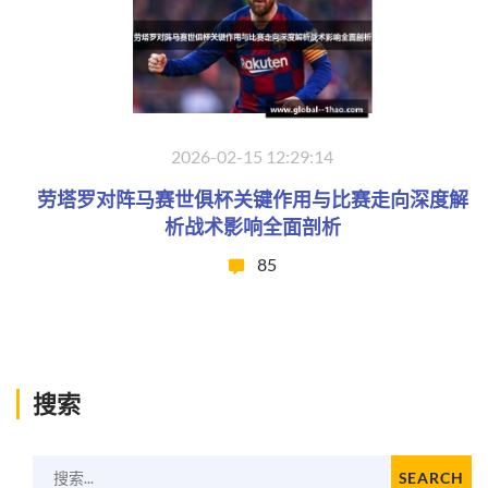
2026-02-15 12:29:14
劳塔罗对阵马赛世俱杯关键作用与比赛走向深度解
析战术影响全面剖析
85
搜索
搜索...
SEARCH