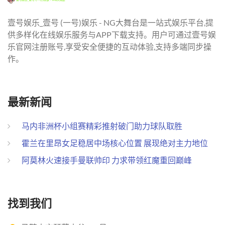
壹号娱乐_壹号 (一号)娱乐 - NG大舞台是一站式娱乐平台,提
供多样化在线娱乐服务与APP下载支持。用户可通过壹号娱
乐官网注册账号,享受安全便捷的互动体验,支持多端同步操
作。
最新新闻
马内非洲杯小组赛精彩推射破门助力球队取胜
霍兰在里昂女足稳居中场核心位置 展现绝对主力地位
阿莫林火速接手曼联帅印 力求带领红魔重回巅峰
找到我们