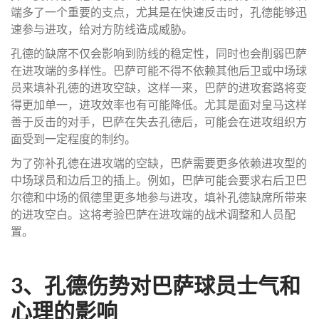
端多了一个重要的支点，尤其是在快速反击时，孔德能够迅
速参与进攻，给对方防线造成威胁。
孔德的缺席不仅会影响到防线的稳定性，同时也会削弱巴萨
在进攻端的多样性。巴萨可能不得不依赖其他后卫或中场球
员来填补孔德的进攻空缺，这样一来，巴萨的进攻套路将变
得更加单一，进攻效率也有可能降低。尤其是面对皇马这样
善于反击的对手，巴萨在失去孔德后，可能会在进攻组织方
面受到一定程度的制约。
为了弥补孔德在进攻端的空缺，巴萨需要更多依赖进攻型的
中场球员和边后卫的插上。例如，巴萨可能会要求右后卫巴
尔德和中场的佩德里更多地参与进攻，填补孔德缺席所带来
的进攻空白。这将考验巴萨在进攻端的战术调整和人员配
置。
3、孔德伤势对巴萨球员士气和
心理的影响