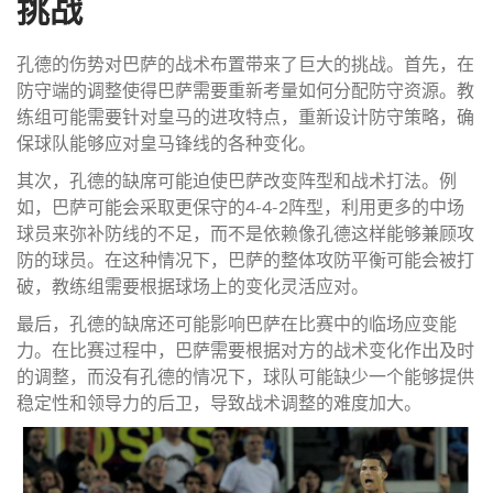
挑战
孔德的伤势对巴萨的战术布置带来了巨大的挑战。首先，在
防守端的调整使得巴萨需要重新考量如何分配防守资源。教
练组可能需要针对皇马的进攻特点，重新设计防守策略，确
保球队能够应对皇马锋线的各种变化。
其次，孔德的缺席可能迫使巴萨改变阵型和战术打法。例
如，巴萨可能会采取更保守的4-4-2阵型，利用更多的中场
球员来弥补防线的不足，而不是依赖像孔德这样能够兼顾攻
防的球员。在这种情况下，巴萨的整体攻防平衡可能会被打
破，教练组需要根据球场上的变化灵活应对。
最后，孔德的缺席还可能影响巴萨在比赛中的临场应变能
力。在比赛过程中，巴萨需要根据对方的战术变化作出及时
的调整，而没有孔德的情况下，球队可能缺少一个能够提供
稳定性和领导力的后卫，导致战术调整的难度加大。