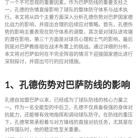
了一个不可忽视的重要因素。作为巴萨防线的重要支柱之
一，孔德的伤情直接影响了球队的整体防守体系与战术执
行。本文将从四个主要方面深入分析孔德伤势对巴萨国家德
比战力的影响，并提出合理的后续应对策略。首先，孔德伤
势的影响主要表现在防守体系的调整，其次是对球队进攻端
的潜在影响，第三个方面是对球员心理和士气的影响，最后
则是对巴萨教练组在战术布置上的挑战。通过详细的分析，
本文将对巴萨如何在不完全阵容的情况下迎接国家德比进行
深刻探讨，并提出可行的应对措施。
1、孔德伤势对巴萨防线的影响
孔德自加盟巴萨以来，已经成为了球队防线的核心力量之
一。作为一名全能型的中后卫，孔德不仅具备极强的身体对
抗能力，还能够有效地指挥和调动球队防守。在防线的重压
下，孔德常常承担着与对方锋线的直接对抗任务，尤其是在
对阵强队时，他的稳定性至关重要。