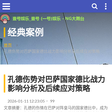
经典案例
首页
孔德伤势对巴萨国家德比战力影响分析及后续应对策略
孔德伤势对巴萨国家德比战力
影响分析及后续应对策略
2026-01-11 12:23:05
99
文章摘要：孔德的伤情在巴萨对阵皇马的国家德比中，成为