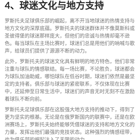
4、球迷文化与地方支持
罗斯托夫足球俱乐部的崛起，离不开当地球迷的热情支持与
地方文化的深厚底蕴。罗斯托夫的球迷群体并不像莫斯科或
圣彼得堡的球迷那样庞大，但他们的忠诚与热情却毫不逊
色。每当球队在主场比赛时，球迷们总是用他们的呐喊与歌
声，给球员们提供了源源不断的动力。
此外，罗斯托夫的球迷文化具有鲜明的地方特色，他们非常
注重与球队的情感联结。每一场比赛，不论胜负，球迷都会
为球队加油助威，哪怕球队在低谷时期，球迷们依然是最坚
定的支持者。俱乐部与球迷的紧密联系，不仅体现在比赛
中，还延伸至日常生活中，球迷们的声音无时无刻不在激励
着球队不断向前。
罗斯托夫足球俱乐部在这股强大地方支持的推动下，得到了
更为坚实的根基。无论是在俄罗斯国内的联赛中，还是在欧
洲赛场上，罗斯托夫始终能够凭借球迷的支持和地方文化的
力量，发挥出他们最强的竞技状态。这种强烈的情感纽带，
也为俱乐部的崛起注入了无限的动力。