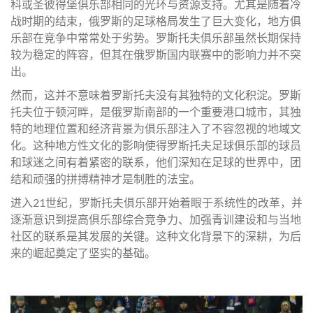
科或圣彼得堡俱乐部相同的光环与资源支持。尤其是随着冷
战时期的结束，俄罗斯的足球格局发生了巨大变化，地方俱
乐部在竞争中常常处于劣势。罗斯托夫俱乐部虽然长期保持
较为稳定的阵容，但其在俄罗斯国内联赛中的影响力并不突
出。
然而，这并不意味着罗斯托夫没有其独特的文化积淀。罗斯
托夫位于顿河畔，是俄罗斯南部的一个重要港口城市，其独
特的地理位置和经济背景为俱乐部注入了不容忽视的地域文
化。这种地方性文化的影响使得罗斯托夫足球俱乐部的球员
和球迷之间有着紧密的联系，他们深知在足球的世界中，团
结和顽强的拼搏精神才是制胜的法宝。
进入21世纪，罗斯托夫俱乐部开始着眼于系统性的改革，并
逐渐意识到提高俱乐部综合竞争力、加强青训建设和与当地
社区的联系是其发展的关键。这种文化背景下的深耕，为后
来的崛起奠定了坚实的基础。