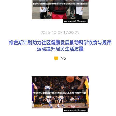
2025-10-07 17:20:21
维金斯计划助力社区健康发展推动科学饮食与规律
运动提升居民生活质量
96