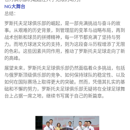
NG大舞台
总结：
罗斯托夫足球俱乐部的崛起，是一部充满挑战与奋斗的故
事。从艰难的历史背景，到管理层的变革与战略布局，再到
战术创新和球员的拼搏精神，每一环节都充满了坚持与努
力。而地方球迷文化的支持，则为这段奋斗历程增添了无限
的色彩。这些因素共同作用，推动了罗斯托夫足球走向了新
的高峰。
展望未来，罗斯托夫足球俱乐部仍然面临着众多挑战，包括
与俄罗斯顶级俱乐部的竞争、如何保持球队的稳定性、以及
如何在国际赛场上取得更大的突破。然而，凭借其扎实的基
础和不懈的努力，罗斯托夫足球俱乐部无疑将在全球足球舞
台上占据一席之地，继续书写属于自己的新篇章。