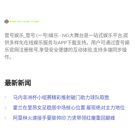
壹号娱乐_壹号 (一号)娱乐 - NG大舞台是一站式娱乐平台,提
供多样化在线娱乐服务与APP下载支持。用户可通过壹号娱
乐官网注册账号,享受安全便捷的互动体验,支持多端同步操
作。
最新新闻
马内非洲杯小组赛精彩推射破门助力球队取胜
霍兰在里昂女足稳居中场核心位置 展现绝对主力地位
阿莫林火速接手曼联帅印 力求带领红魔重回巅峰