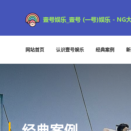
网站首页
认识壹号娱乐
经典案例
新
经典案例