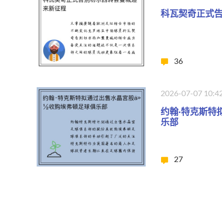
科瓦契奇正式
36
2026-07-07 10:4
约翰·特克斯特
乐部
27