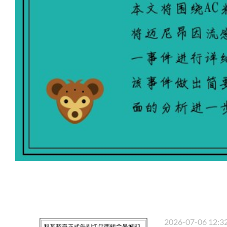
2026-07-06 12:3