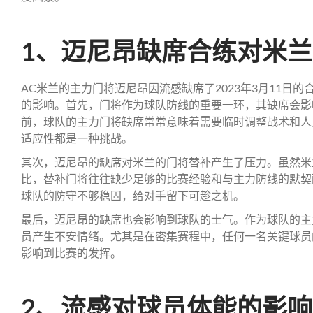
1、迈尼昂缺席合练对米
AC米兰的主力门将迈尼昂因流感缺席了2023年3月11日
的影响。首先，门将作为球队防线的重要一环，其缺席会影
前，球队的主力门将缺席常常意味着需要临时调整战术和人
适应性都是一种挑战。
其次，迈尼昂的缺席对米兰的门将替补产生了压力。虽然米
比，替补门将往往缺少足够的比赛经验和与主力防线的默契
球队的防守不够稳固，给对手留下可趁之机。
最后，迈尼昂的缺席也会影响到球队的士气。作为球队的主
员产生不安情绪。尤其是在密集赛程中，任何一名关键球员
影响到比赛的发挥。
2、流感对球员体能的影响