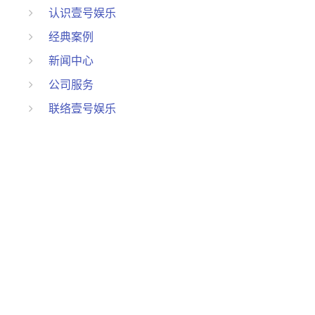
认识壹号娱乐
经典案例
新闻中心
公司服务
联络壹号娱乐