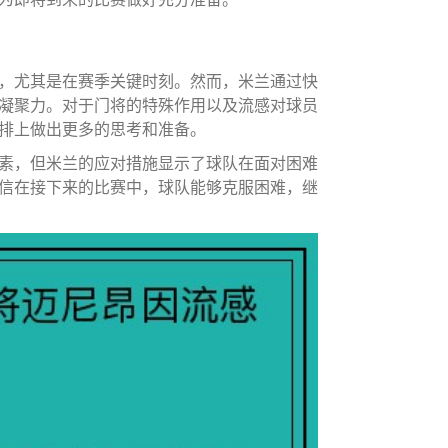
，尤其是在赛季关键时刻。然而，米兰通过快
凝聚力。对于门将的特殊作用以及流感对球员
排上做出更多的思考和准备。
素，但米兰的应对措施显示了球队在面对困难
信在接下来的比赛中，球队能够克服困难，继