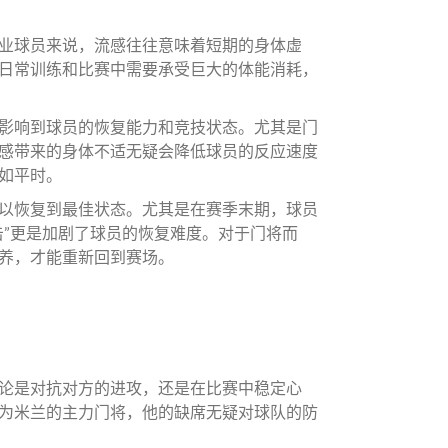
业球员来说，流感往往意味着短期的身体虚
日常训练和比赛中需要承受巨大的体能消耗，
影响到球员的恢复能力和竞技状态。尤其是门
感带来的身体不适无疑会降低球员的反应速度
如平时。
以恢复到最佳状态。尤其是在赛季末期，球员
击”更是加剧了球员的恢复难度。对于门将而
养，才能重新回到赛场。
论是对抗对方的进攻，还是在比赛中稳定心
为米兰的主力门将，他的缺席无疑对球队的防