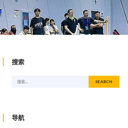
搜索
搜索...
SEARCH
导航