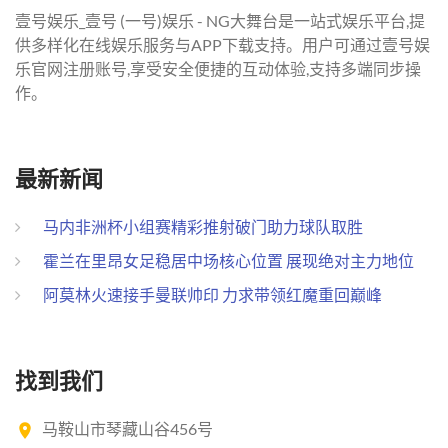
壹号娱乐_壹号 (一号)娱乐 - NG大舞台是一站式娱乐平台,提
供多样化在线娱乐服务与APP下载支持。用户可通过壹号娱
乐官网注册账号,享受安全便捷的互动体验,支持多端同步操
作。
最新新闻
马内非洲杯小组赛精彩推射破门助力球队取胜
霍兰在里昂女足稳居中场核心位置 展现绝对主力地位
阿莫林火速接手曼联帅印 力求带领红魔重回巅峰
找到我们
马鞍山市琴藏山谷456号