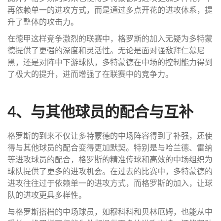
再依赖单一的进攻方式，而是通过多点开花的进攻体系，提
升了整体的攻击力。
在德甲这样竞争激烈的联赛中，格罗斯的加入无疑为多特蒙
德提供了更强的深度和灵活性。无论是面对强敌拜仁慕尼
黑，还是对阵中下游球队，多特蒙德在中场的控制能力得到
了极大的提升，进而增强了在联赛中的竞争力。
4、与其他球员的配合与互补
格罗斯的到来不仅让多特蒙德的中场阵容得到了补强，还使
得与其他球员的配合变得更加默契。特别是与哈兰德、雷纳
等进攻球员的配合，格罗斯的精准传球和高效的中场组织为
球队提供了更多的进攻机会。在过去的比赛中，多特蒙德的
进攻往往过于依赖单一的进攻方式，而格罗斯的加入，让球
队的进攻更具多样性。
与格罗斯搭档的中场球员，如穆科科和贝林厄姆，也能从中