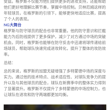
受益。格罗斯不仅能为他们提供更多的进攻支持，还能帮助
他们更好地理解比赛节奏，掌握中场控制。贝林厄姆这样的
年轻球员，在格罗斯的引领下，能够更快地适应比赛，提高
了个人的表现。
NG大舞台
格罗斯与防守球员的配合也非常重要。他的防守意识和拦截
能力为后防线提供了更多保护，减少了对方通过中场的突破
机会。同时，格罗斯也能够在防守反击中迅速将球传递给前
场球员，帮助球队快速完成进攻转化，提升了整体的攻防效
率。
总结：
总的来说，格罗斯的加盟无疑增强了多特蒙德中场的深度与
实力。通过他的技术特点、战术适应性、对球队竞争力的提
升以及与其他球员的配合，球队在新赛季中的整体实力得到
了显著提升。格罗斯不仅提升了多特蒙德的中场控制力，也
让球队在进攻和防守两端都更加均衡。