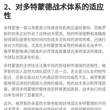
2、对多特蒙德战术体系的适应
性
多特蒙德一直以来都是以快速进攻和高压逼抢著称，而格罗
斯的到来正好符合了这种战术需求。他的传球视野和准确度
使得球队能够在短时间内完成多次有效的进攻转换，迅速打
穿对方的防线。尤其在多特蒙德常采用的快速反击战术中，
格罗斯能够通过精准的长传球或直塞球迅速将球送到锋线，
为球队创造进攻机会。
多特蒙德的主帅往往注重中场的控球和传递球的流畅性，格
罗斯的加入显然为球队提供了这一点。无论是与队友的短传
配合，还是在面对对方的高压防守时的临危不乱，格罗斯都
能够保证球权的稳固与流畅的推进。他的战术意识和传球质
量，使得多特蒙德的整体攻防转换更加高效，战术执行的成
功率也得到了显著提升。
此外，格罗斯的多面性也使他能很好地适应多特蒙德的不同
战术需求。他既能够在中场组织进攻，也能回撤到防守位