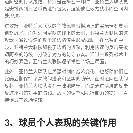
迈阿密的传球线路。特别是在梅西拿球时，亚特兰大联队总
是安排两到三名球员进行包夹，迫使他在较为狭小的空间内
处理球。
进攻端，亚特兰大联队的主教练则根据场上的实际情况灵活
调整战术。面对迈阿密队防线上的漏洞，亚特兰大联队的进
攻球员通过快速的反击和边路传中形成威胁。在比赛的中
段，亚特兰大联队加强了边路的进攻，利用快速的反击突破
迈阿密的防线，打破了对方的防守节奏。通过一系列战术上
的巧妙调整，亚特兰大联队逐渐掌控了场上局面。
此外，亚特兰大联队在关键时刻的战术变化，也帮助他们在
比赛后期保持了高效的进攻和坚实的防守。面对迈阿密队的
反扑，亚特兰大联队没有一味地防守，而是通过精准的反击
反过来打击对手的防线。战术的调整和执行能力的提升，直
接促成了这场逆转。
3、球员个人表现的关键作用