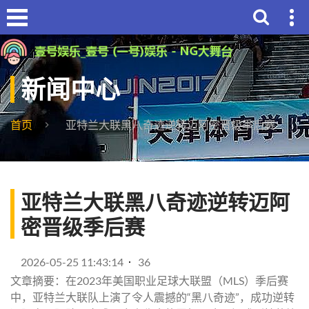
新闻中心
首页
亚特兰大联黑八奇迹逆转迈阿密晋级季后赛
亚特兰大联黑八奇迹逆转迈阿
密晋级季后赛
2026-05-25 11:43:14
36
文章摘要：在2023年美国职业足球大联盟（MLS）季后赛
中，亚特兰大联队上演了令人震撼的“黑八奇迹”，成功逆转