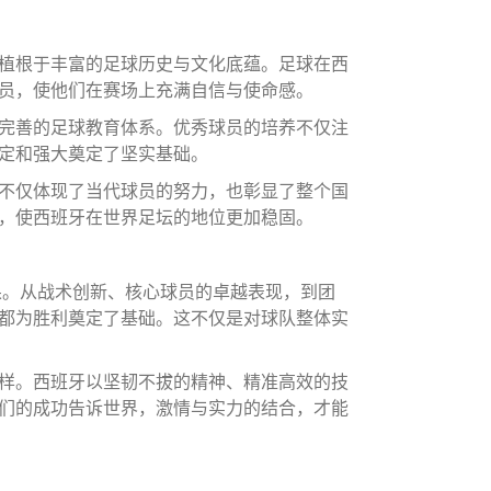
植根于丰富的足球历史与文化底蕴。足球在西
员，使他们在赛场上充满自信与使命感。
完善的足球教育体系。优秀球员的培养不仅注
定和强大奠定了坚实基础。
不仅体现了当代球员的努力，也彰显了整个国
，使西班牙在世界足坛的地位更加稳固。
果。从战术创新、核心球员的卓越表现，到团
都为胜利奠定了基础。这不仅是对球队整体实
样。西班牙以坚韧不拔的精神、精准高效的技
们的成功告诉世界，激情与实力的结合，才能