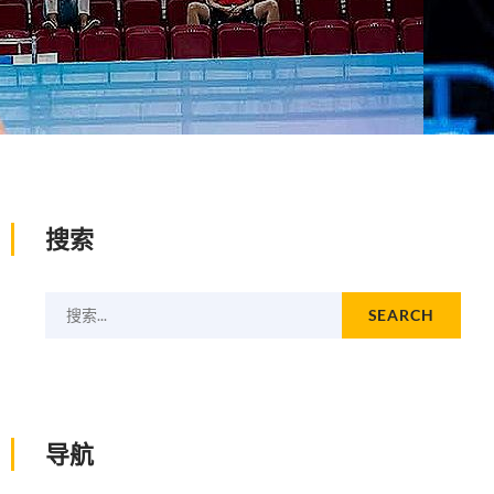
搜索
搜索...
SEARCH
导航