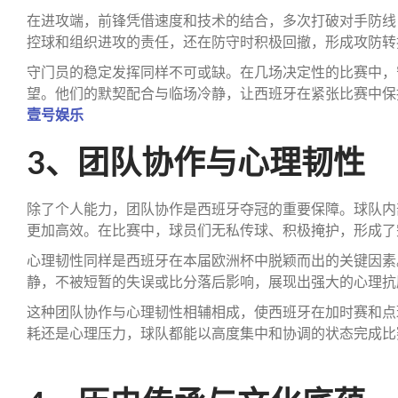
在进攻端，前锋凭借速度和技术的结合，多次打破对手防线
控球和组织进攻的责任，还在防守时积极回撤，形成攻防转
守门员的稳定发挥同样不可或缺。在几场决定性的比赛中，
望。他们的默契配合与临场冷静，让西班牙在紧张比赛中保
壹号娱乐
3、团队协作与心理韧性
除了个人能力，团队协作是西班牙夺冠的重要保障。球队内
更加高效。在比赛中，球员们无私传球、积极掩护，形成了
心理韧性同样是西班牙在本届欧洲杯中脱颖而出的关键因素
静，不被短暂的失误或比分落后影响，展现出强大的心理抗
这种团队协作与心理韧性相辅相成，使西班牙在加时赛和点
耗还是心理压力，球队都能以高度集中和协调的状态完成比