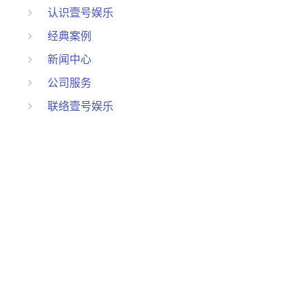
认识壹号娱乐
经典案例
新闻中心
公司服务
联络壹号娱乐