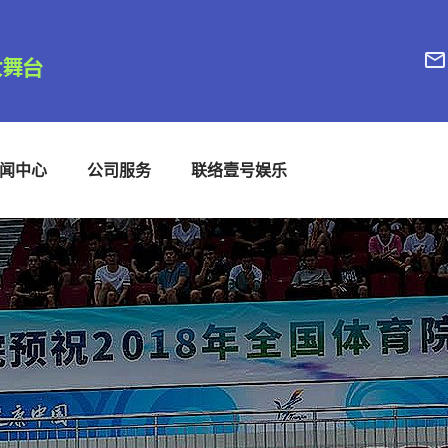
闻中心
公司服务
联络壹号娱乐