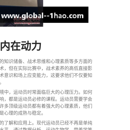
的内在动力
的知识储备、战术思维和心理素质等多方面的
术，但在实际比赛中，战术素养的高低直接影
术意识和场上应变能力，这要求他们不仅要知
。
境中，运动员时常面临巨大的心理压力。如何
响，都是运动员必修的课程。运动员需要学会
许多顶级运动员都有着强大的心理素质，他们
是心理的成熟与稳定。
的了解和应用上。现代运动员已经不再是单纯
水平。通过数据分析、运动生物学、营养学等