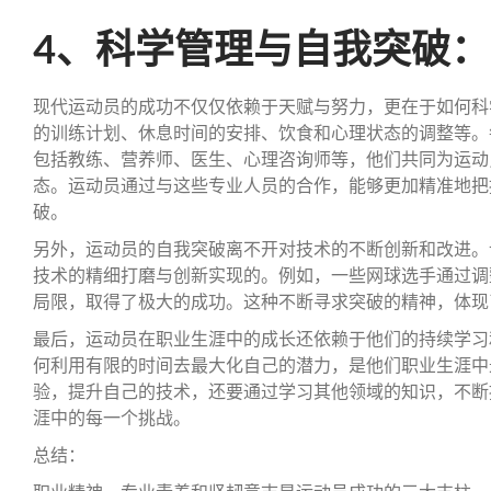
4、科学管理与自我突破
现代运动员的成功不仅仅依赖于天赋与努力，更在于如何科
的训练计划、休息时间的安排、饮食和心理状态的调整等。
包括教练、营养师、医生、心理咨询师等，他们共同为运动
态。运动员通过与这些专业人员的合作，能够更加精准地把
破。
另外，运动员的自我突破离不开对技术的不断创新和改进。
技术的精细打磨与创新实现的。例如，一些网球选手通过调
局限，取得了极大的成功。这种不断寻求突破的精神，体现
最后，运动员在职业生涯中的成长还依赖于他们的持续学习
何利用有限的时间去最大化自己的潜力，是他们职业生涯中
验，提升自己的技术，还要通过学习其他领域的知识，不断
涯中的每一个挑战。
总结：