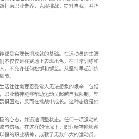
断打磨职业素养，克服挑战，提升自我，并指
神都是实现长期成就的基础。在运动员的生涯
们不仅仅是在赛场上表现出色，在日常训练和
入，不允许任何松懈和懈怠。从坚持早起训练
细节。
生活往往需要忍受常人无法想象的艰辛，包括
，职业精神能够帮助运动员超越自我限制，坚
畏惧困难，反而在挑战中成长。这种态度是他
极的心态，并迅速调整状态。任何一项运动的
败与伤痛。在这样的情况下，职业精神能够帮
以恒的职业精神，成就了无数伟大的运动员。