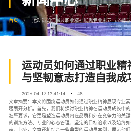
首页
运动员如何通过职业精神展现专业素养与坚韧意
运动员如何通过职业精
与坚韧意志打造自我成
2026-04-17 13:41:14
48
文章摘要：本文将围绕运动员如何通过职业精神展现专业素
题展开分析。首先，我们将探讨职业精神在运动员成长中的
准严要求，它更是塑造运动员内在品质和外在竞争力的关键
的训练方法、专业的心态管理、坚定的目标追求以及始终如
志。此外，文章还将结合一些典型的运动员案例，展示他们