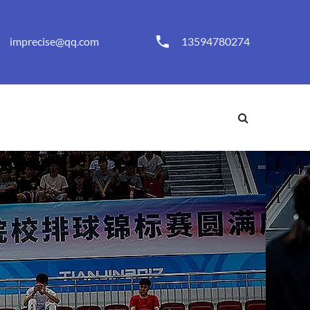
imprecise@qq.com
13594780274