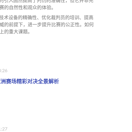
术的引入固然提高了判罚的准确性，但它并非完
赛的自然性和观众的体验。
强技术设备的精确性、优化裁判员的培训、提高
威的前提下，进一步提升比赛的公正性。如何
上的重大课题。
8:26
亚洲赛场精彩对决全景解析
1:27