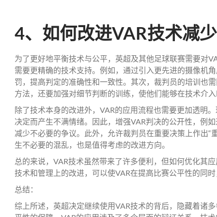
4、如何改进VAR技术减
为了更好地平衡技术与公平，英超及其他足球联赛需要对VA
需要更精确的技术支持。例如，通过引入更先进的摄像机角
罚，提高判定的准确性和一致性。其次，裁判员的培训也需
方法，还要加强对细节判断的训练，使他们能够在技术介入
除了技术本身的改进外，VAR的应用流程也需要更加透明
决定而产生不满情绪。因此，增强VAR判决的公开性，例
减少不必要的争议。此外，允许裁判员在重要决策上作出“重
生不必要的混乱，也是值得考虑的改进方向。
总的来说，VAR技术虽然带来了许多便利，但如何优化其
技术和管理上的改进，可以使VAR在提高比赛公平性的同
总结：
综上所述，英超决定继续使用VAR技术的背后，隐藏着诸