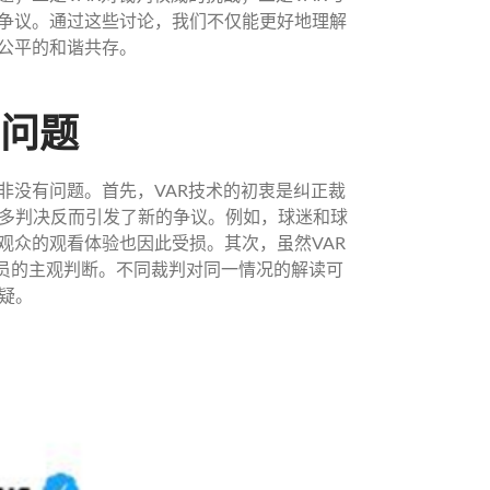
少争议。通过这些讨论，我们不仅能更好地理解
与公平的和谐共存。
与问题
非没有问题。首先，VAR技术的初衷是纠正裁
多判决反而引发了新的争议。例如，球迷和球
观众的观看体验也因此受损。其次，虽然VAR
判员的主观判断。不同裁判对同一情况的解读可
疑。