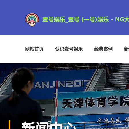
网站首页
认识壹号娱乐
经典案例
新
新闻中心