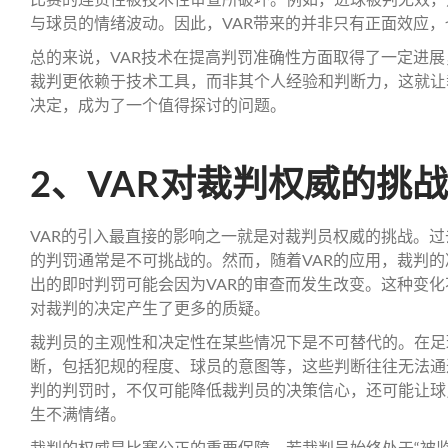
与球员的情绪波动。因此，VAR带来的并非只有正面效应
总的来说，VAR技术在提高判罚准确性方面取得了一定进
裁判更依赖于技术工具，而非其个人经验和判断力，这就让
决定，成为了一个值得探讨的问题。
2、VAR对裁判权威的挑战
VAR的引入最直接的影响之一就是对裁判员权威的挑战。
的判罚通常是不可挑战的。然而，随着VAR的应用，裁判
出的即时判罚可能会因为VAR的审查而发生改变。这种变
对裁判的决定产生了更多的质疑。
裁判员的主观性和决定性在某些情况下是不可替代的。在足
断，包括犯规的程度、球员的意图等，这些判断往往无法通
判的判罚时，不仅可能降低裁判员的决策信心，还可能让球
生不满情绪。
裁判的权威是比赛公正的重要保障。若裁判员始终处于“被