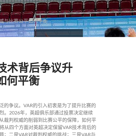
权威与比赛公平如何平衡
R技术背后争议升
如何平衡
泛的争议。VAR的引入初衷是为了提升比赛的
。2026年，英超俱乐部通过投票决定继续
。从裁判权威的削弱到比赛公平的保障，如何平
将从四个方面对英超决定保留VAR技术背后的
题；二是VAR对裁判权威的挑战；三是VAR与