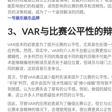
能影响他们的权威性，进而影响到比赛的秩序和流畅性。因
员的决策权威，成为了一个亟待解决的问题。
一号娱乐娱乐品牌
3、VAR与比赛公平性的
VAR技术的初衷是为了提升比赛的公平性，尤其是在处理
应判等。然而，现实中，VAR的介入并不总能让比赛更加公
模糊性，许多判罚在不同的角度或不同的裁判员眼中可能产
术能够精确地判断球员是否处于越位位置，但球员与球门之
同的解读，这就容易引发争议。
其次，尽管VAR通过减少裁判失误来提升了比赛的公平性
“手球”判罚，或许会因为“技术性越位”或“微小接触”而导
到困惑，认为比赛失去了原有的公平感。例如，微弱的越位
果，这让许多人开始质疑技术判罚的公平性。
因此，尽管VAR的应用初衷是为了确保比赛公正，但它与
比赛本身精神的情况下，合理使用技术，使比赛更具公正性