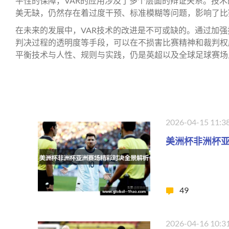
平性的保障，VAR的应用涉及了多个层面的辩证关系。技
美无缺，仍然存在着过度干预、标准模糊等问题，影响了比
在未来的发展中，VAR技术的改进是不可或缺的。通过加
判决过程的透明度等手段，可以在不损害比赛精神和裁判权
平衡技术与人性、规则与实践，仍是英超以及全球足球赛场
2026-04-15 11:3
美洲杯非洲杯
49
2026-04-16 10:3