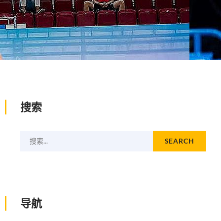
搜索
搜索...
SEARCH
导航