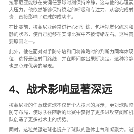
拉菲尼亚能够在关键任意球时刻保持冷静，这与他的心理素
大压力，他依然能够保持稳定的呼吸和专注力，从容完成射
贵，直接影响了进球的成功率。
在比赛前，拉菲尼亚经常进行心理训练，包括视觉化练习和
静的状态，使自己能够在实际比赛中不被情绪左右。这种高
要原因之一。
此外，他在面对对手防守墙和门将策略时的判断力同样体现
位，选择最佳射门路线，并在瞬间做出果断决定。这种冷静
也是心理优势的展现。
4、战术影响显著深远
拉菲尼亚的任意球进球不仅是个人技术的展示，更对球队整
防守布局，使球队在随后的比赛中获得了更多进攻空间和机
队创造了更多战术上的优势。
同时，这粒关键进球也提升了球队的整体士气和凝聚力。进