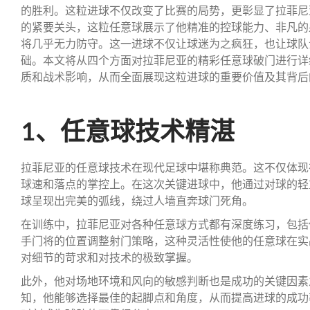
的胜利。这粒进球不仅改变了比赛的局势，更彰显了拉菲尼
的紧要关头，这粒任意球展示了他精准的控球能力、非凡的
将几乎无力防守。这一进球不仅让球迷为之疯狂，也让球队
础。本文将从四个方面对拉菲尼亚的精彩任意球破门进行详
质和战术影响，从而全面展现这粒进球的重要价值及其背后
1、任意球技术精湛
拉菲尼亚的任意球技术在现代足球中堪称典范。这不仅体现
球速和落点的掌控上。在这次关键进球中，他通过对球的轻
球呈现出完美的弧线，绕过人墙直奔球门死角。
在训练中，拉菲尼亚对各种任意球方式都有深度练习，包括
手门将的位置调整射门策略，这种灵活性使他的任意球在实
对细节的苛求和对技术的极致掌握。
此外，他对场地环境和风向的敏感判断也是成功的关键因素
知，他能够选择最佳的起脚点和角度，从而提高进球的成功