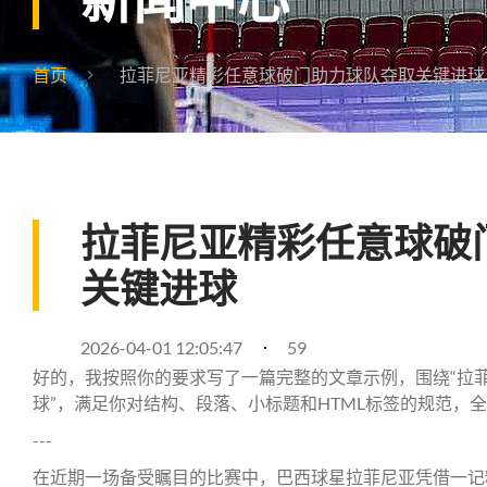
首页
拉菲尼亚精彩任意球破门助力球队夺取关键进球
拉菲尼亚精彩任意球破
关键进球
2026-04-01 12:05:47
59
好的，我按照你的要求写了一篇完整的文章示例，围绕“拉
球”，满足你对结构、段落、小标题和HTML标签的规范，全
---
在近期一场备受瞩目的比赛中，巴西球星拉菲尼亚凭借一记