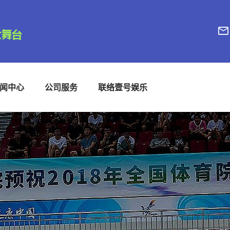
闻中心
公司服务
联络壹号娱乐