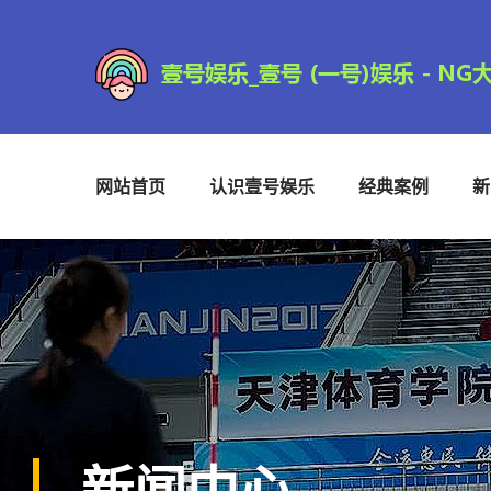
网站首页
认识壹号娱乐
经典案例
新
新闻中心