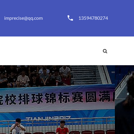
imprecise@qq.com
13594780274