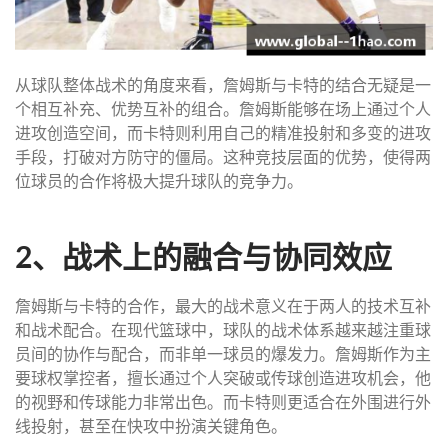
从球队整体战术的角度来看，詹姆斯与卡特的结合无疑是一
个相互补充、优势互补的组合。詹姆斯能够在场上通过个人
进攻创造空间，而卡特则利用自己的精准投射和多变的进攻
手段，打破对方防守的僵局。这种竞技层面的优势，使得两
位球员的合作将极大提升球队的竞争力。
2、战术上的融合与协同效应
詹姆斯与卡特的合作，最大的战术意义在于两人的技术互补
和战术配合。在现代篮球中，球队的战术体系越来越注重球
员间的协作与配合，而非单一球员的爆发力。詹姆斯作为主
要球权掌控者，擅长通过个人突破或传球创造进攻机会，他
的视野和传球能力非常出色。而卡特则更适合在外围进行外
线投射，甚至在快攻中扮演关键角色。