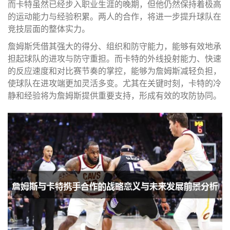
而卡特虽然已经步入职业生涯的晚期，但他仍然保持着极高
的运动能力与经验积累。两人的合作，将进一步提升球队在
竞技层面的整体实力。
詹姆斯凭借其强大的得分、组织和防守能力，能够有效地承
担起球队的进攻与防守重担。而卡特的外线投射能力、快速
的反应速度和对比赛节奏的掌控，能够为詹姆斯减轻负担，
使球队在进攻端更加灵活多变。尤其在关键时刻，卡特的冷
静和经验将为詹姆斯提供重要支持，形成有效的攻防协同。