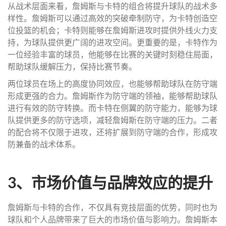
从战术层面来看，詹姆斯与卡特的组合将提升球队的战术多
样性。詹姆斯可以通过高效的突破牵制防守，为卡特创造空
位投篮的机会；卡特则能够在詹姆斯进攻时提供外线火力支
持，为球队提供更广阔的进攻空间。更重要的是，卡特作为
一位经验丰富的球员，他能够在比赛的关键时刻稳住局面，
帮助球队缓解压力，保持比赛节奏。
两位球员在场上的高度协同效应，也能够帮助球队在防守端
形成更强的合力。詹姆斯作为防守端的领袖，能够帮助球队
进行有效的防守转换。而卡特在侧翼的防守能力，能够为球
队提供更多的防守选项，减轻詹姆斯在防守端的压力。二者
的配合将不仅限于进攻，还将扩展到防守端的合作，形成攻
防兼备的战术体系。
3、市场价值与品牌效应的提升
詹姆斯与卡特的合作，不仅具有竞技层面的优势，同时也为
球队和个人品牌带来了巨大的市场价值与影响力。詹姆斯本