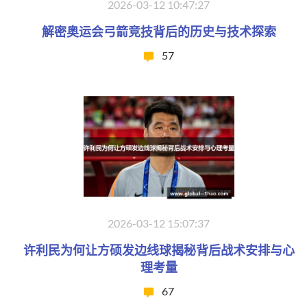
2026-03-12 10:47:27
解密奥运会弓箭竞技背后的历史与技术探索
57
2026-03-12 15:07:37
许利民为何让方硕发边线球揭秘背后战术安排与心
理考量
67