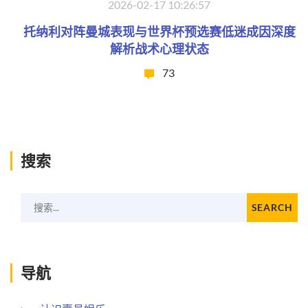
2026-02-17 10:26:57
托纳利对阵曼城表现与世界杯预选赛低迷成因深度
解析战术心理状态
73
搜索
搜索...
SEARCH
导航