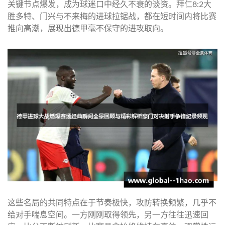
关键节点爆发，成为球迷口中经久不衰的谈资。拜仁8:2大
胜多特、门兴与不来梅的进球拉锯战，都在短时间内将比赛
推向高潮，展现出德甲毫不保守的进攻取向。
这些名局的共同特点在于节奏极快，攻防转换频繁，几乎不
给对手喘息空间。一方刚刚取得领先，另一方往往迅速回