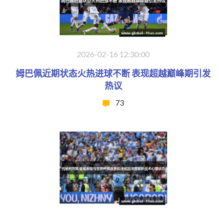
2026-02-16 12:30:00
姆巴佩近期状态火热进球不断 表现超越巅峰期引发
热议
73