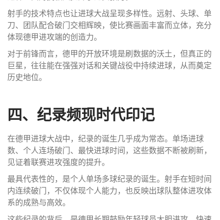
射手的技术特点也让进球大战呈现多样性。远射、头球、单
刀、团队配合破门交相辉映，使比赛画面丰富而立体，充分
体现德甲进攻端的创造力。
对于前锋而言，德甲的开放环境是刷数据的沃土，但真正的
巨星，往往能在强强对话和关键战役中持续进球，从而奠定
历史地位。
四、纪录频现时代印记
在德甲进球大战中，纪录的诞生几乎成为常态。单场进球
数、个人连场破门、最快进球时间，这些数据不断被刷新，
见证着联赛进攻强度的提升。
最具代表性的，是个人单场多球纪录的诞生。射手在短时间
内连续破门，不仅体现个人能力，也反映出球队整体进攻体
系的成熟与高效。
这些纪录的背后，是德甲长期鼓励年轻球员大胆进攻、快速