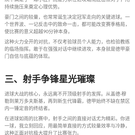
持续施压来奠定心理优势。
豪门之间的较量，也常常诞生决定冠军走向的关键进球。一
个世界波、一记反击中的致命一击，都可能改变赛季格局，
使比赛的意义超越90分钟本身。
这种火力全开的对抗，不仅考验球员个人能力，也检验教练
的临场指挥。敢于在强强对话中继续进攻，本身就是德甲豪
门自信与底蕴的体现。
三、射手争锋星光璀璨
进球大战的核心，永远离不开顶级射手的发挥。从盖德·穆
勒到莱万多夫斯基，再到新生代锋霸，德甲始终不缺在禁区
内一锤定音的终结者。
在进球如雨的比赛中，射手之间的直接对话尤为精彩。你进
一球，我立刻回应，用最简单直接的方式较量效率与冷静，
这种正面对抗极大提升了比赛张力。