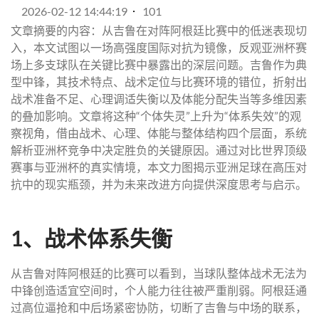
2026-02-12 14:44:19
101
文章摘要的内容：从吉鲁在对阵阿根廷比赛中的低迷表现切
入，本文试图以一场高强度国际对抗为镜像，反观亚洲杯赛
场上多支球队在关键比赛中暴露出的深层问题。吉鲁作为典
型中锋，其技术特点、战术定位与比赛环境的错位，折射出
战术准备不足、心理调适失衡以及体能分配失当等多维因素
的叠加影响。文章将这种“个体失灵”上升为“体系失效”的观
察视角，借由战术、心理、体能与整体结构四个层面，系统
解析亚洲杯竞争中决定胜负的关键原因。通过对比世界顶级
赛事与亚洲杯的真实情境，本文力图揭示亚洲足球在高压对
抗中的现实瓶颈，并为未来改进方向提供深度思考与启示。
1、战术体系失衡
从吉鲁对阵阿根廷的比赛可以看到，当球队整体战术无法为
中锋创造适宜空间时，个人能力往往被严重削弱。阿根廷通
过高位逼抢和中后场紧密协防，切断了吉鲁与中场的联系，