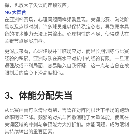
挥，也放大了失误的连锁效应。
NG大舞台
在亚洲杯赛场，心理问题同样频繁显现。关键比赛、淘汰阶
段以及点球时刻，许多球员难以保持稳定心态，导致原本具
备的技术能力无法正常输出。心理韧性的不足，使得球队在
关键节点屡屡崩盘。
更深层来看，心理建设并非临场应对，而是长期训练与比赛
经验的积累。亚洲球队在高水平对抗中的经验有限，一旦遭
遇强敌或不利局面，容易陷入自我怀疑，这一点与吉鲁在被
限制后的信心下滑高度相似。
3、体能分配失当
从比赛画面可以清晰看到，吉鲁在对阵阿根廷下半场的跑动
效率明显下降。频繁的对抗与回撤消耗了大量体能，使其在
关键区域的冲刺与争顶能力大打折扣。体能问题，成为限制
其持续输出的重要因素。