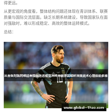
得更远。
从更宏观的角度看，整体结构问题还体现在青训体系、联赛
质量与国际交流层面。缺乏长期系统建设，导致国家队在面
对强敌时，难以形成稳定、高效的整体运转模式。
总结：