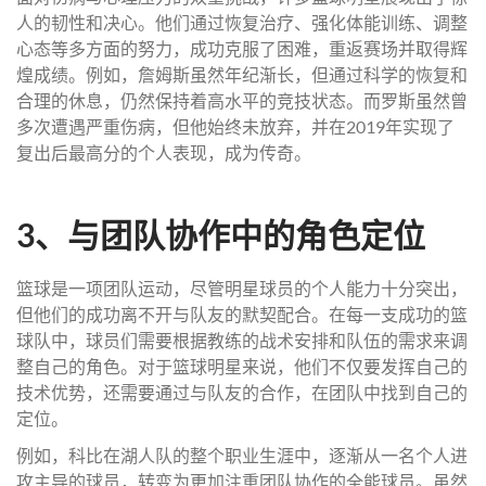
人的韧性和决心。他们通过恢复治疗、强化体能训练、调整
心态等多方面的努力，成功克服了困难，重返赛场并取得辉
煌成绩。例如，詹姆斯虽然年纪渐长，但通过科学的恢复和
合理的休息，仍然保持着高水平的竞技状态。而罗斯虽然曾
多次遭遇严重伤病，但他始终未放弃，并在2019年实现了
复出后最高分的个人表现，成为传奇。
3、与团队协作中的角色定位
篮球是一项团队运动，尽管明星球员的个人能力十分突出，
但他们的成功离不开与队友的默契配合。在每一支成功的篮
球队中，球员们需要根据教练的战术安排和队伍的需求来调
整自己的角色。对于篮球明星来说，他们不仅要发挥自己的
技术优势，还需要通过与队友的合作，在团队中找到自己的
定位。
例如，科比在湖人队的整个职业生涯中，逐渐从一名个人进
攻主导的球员，转变为更加注重团队协作的全能球员。虽然