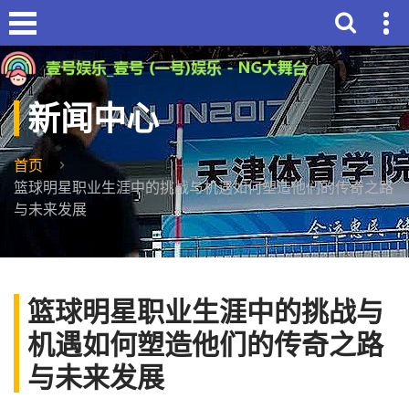
新闻中心
首页
篮球明星职业生涯中的挑战与机遇如何塑造他们的传奇之路
与未来发展
篮球明星职业生涯中的挑战与
机遇如何塑造他们的传奇之路
与未来发展