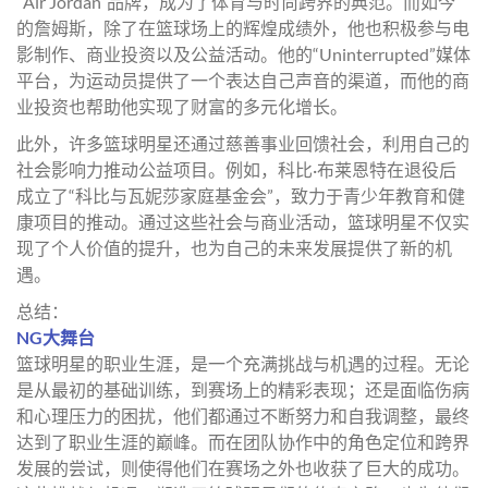
“Air Jordan”品牌，成为了体育与时尚跨界的典范。而如今
的詹姆斯，除了在篮球场上的辉煌成绩外，他也积极参与电
影制作、商业投资以及公益活动。他的“Uninterrupted”媒体
平台，为运动员提供了一个表达自己声音的渠道，而他的商
业投资也帮助他实现了财富的多元化增长。
此外，许多篮球明星还通过慈善事业回馈社会，利用自己的
社会影响力推动公益项目。例如，科比·布莱恩特在退役后
成立了“科比与瓦妮莎家庭基金会”，致力于青少年教育和健
康项目的推动。通过这些社会与商业活动，篮球明星不仅实
现了个人价值的提升，也为自己的未来发展提供了新的机
遇。
总结：
NG大舞台
篮球明星的职业生涯，是一个充满挑战与机遇的过程。无论
是从最初的基础训练，到赛场上的精彩表现；还是面临伤病
和心理压力的困扰，他们都通过不断努力和自我调整，最终
达到了职业生涯的巅峰。而在团队协作中的角色定位和跨界
发展的尝试，则使得他们在赛场之外也收获了巨大的成功。