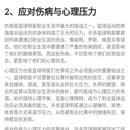
2、应对伤病与心理压力
伤病是篮球明星职业生涯中最大的挑战之一。篮球运动的高
强度对运动员的身体构成了巨大的压力，许多篮球明星都曾
因伤病遭遇过职业生涯的低谷。像姚明、罗斯、格里芬等球
员，他们在职业生涯中都遭遇了严重的伤病困扰，甚至影响
了他们的巅峰表现。而这些伤病，不仅影响了他们的竞技状
态，更影响了他们的心理状态。
心理压力也是篮球明星们在赛场之外必须面对的重要挑战之
一。篮球明星不仅需要在比赛中展现出色的技艺，还要承受
来自媒体、球迷、甚至是队友的巨大压力。外界的期望、舆
论的监督以及职业生涯中的挫折，都可能成为心理压力的来
源。如何保持心理平衡、克服心理障碍，成为了职业篮球运
动员必须具备的能力。许多篮球明星通过心理辅导、冥想、
休息等方式来调节压力，从而避免在比赛中的情绪失控，保
持稳定的发挥。
面对伤病与心理压力的双重挑战，许多篮球明星展现出了惊