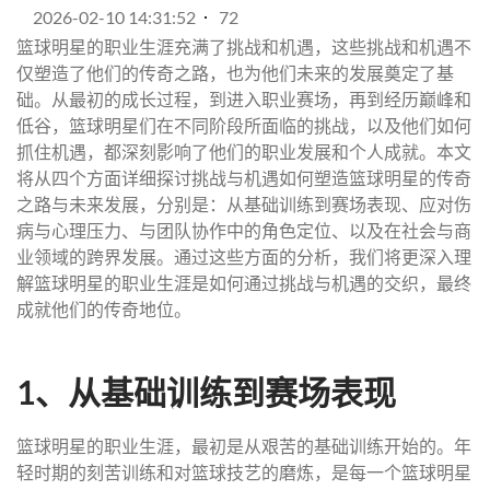
2026-02-10 14:31:52
72
篮球明星的职业生涯充满了挑战和机遇，这些挑战和机遇不
仅塑造了他们的传奇之路，也为他们未来的发展奠定了基
础。从最初的成长过程，到进入职业赛场，再到经历巅峰和
低谷，篮球明星们在不同阶段所面临的挑战，以及他们如何
抓住机遇，都深刻影响了他们的职业发展和个人成就。本文
将从四个方面详细探讨挑战与机遇如何塑造篮球明星的传奇
之路与未来发展，分别是：从基础训练到赛场表现、应对伤
病与心理压力、与团队协作中的角色定位、以及在社会与商
业领域的跨界发展。通过这些方面的分析，我们将更深入理
解篮球明星的职业生涯是如何通过挑战与机遇的交织，最终
成就他们的传奇地位。
1、从基础训练到赛场表现
篮球明星的职业生涯，最初是从艰苦的基础训练开始的。年
轻时期的刻苦训练和对篮球技艺的磨炼，是每一个篮球明星