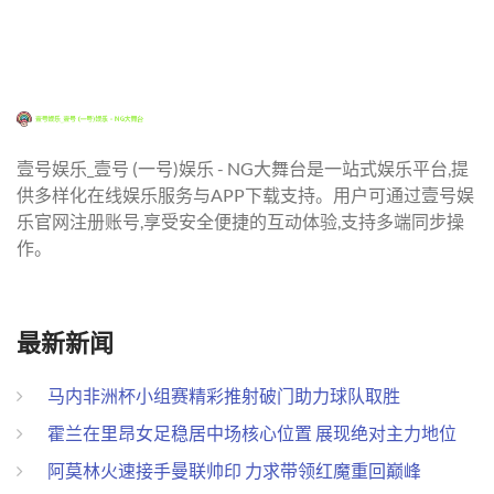
壹号娱乐_壹号 (一号)娱乐 - NG大舞台是一站式娱乐平台,提
供多样化在线娱乐服务与APP下载支持。用户可通过壹号娱
乐官网注册账号,享受安全便捷的互动体验,支持多端同步操
作。
最新新闻
马内非洲杯小组赛精彩推射破门助力球队取胜
霍兰在里昂女足稳居中场核心位置 展现绝对主力地位
阿莫林火速接手曼联帅印 力求带领红魔重回巅峰