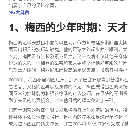
出属于自己的足坛帝国。
NG大舞台
1、梅西的少年时期：天
梅西的足球天赋自小便得以显现，作为阿根廷罗斯阿里奥斯
展现出超凡的技巧与敏捷。他的足球之路起步并不顺利，尤
吃力。梅西患有生长激素不足症，这一疾病不仅让他在身体
足球的风险。但梅西的母亲和家人始终坚信他能克服这些困
乐部效力期间，梅西展现出极高的足球天赋，虽然身材矮小
2000年，梅西移居到西班牙，加入了巴塞罗那青训营拉玛
着语言、文化的差异以及身体的不足，梅西凭借出色的球技
同寻常的控球能力和眼花缭乱的过人技巧。在巴萨的青训系
到了充足的比赛机会，这为他日后的辉煌奠定了基础。
巴萨青训营的教练们很快发现梅西身上与众不同的潜力，特
使身体不如其他球员强壮，但梅西的技术和足球智商弥补了
成为拉玛西亚的顶尖球员，并在2004年年仅17岁时完成