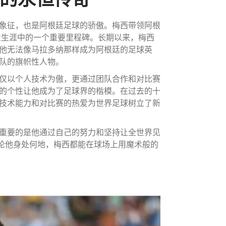
象征，也是阿根廷足球的骄傲。梅西带领阿根
业生涯中的一个重要里程碑。长期以来，梅西
他无法像马拉多纳那样成为阿根廷的足球英
队的旗帜性人物。
仅以个人技术为傲，更通过团队合作和对比赛
的个性让他成为了足球界的楷模。在过去的十
技术能力和对比赛的热爱为世界足球树立了新
重要的是他通过自己的努力和坚持让全世界见
无论他身处何地，梅西都能在球场上用魔术般的