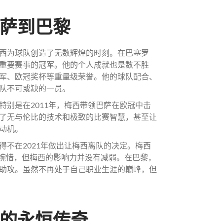
巴萨到巴黎
西为球队创造了无数辉煌的时刻。在巴塞罗
重要赛事的冠军。他的个人成就也是数不胜
军、欧冠奖杯等重量级荣誉。他的球队配合、
队不可或缺的一员。
别是在2011年，梅西带领巴萨在欧冠中击
了无与伦比的技术和极致的比赛智慧，甚至让
动机。
不在2021年做出让梅西离队的决定。梅西
到惋惜，但梅西的影响力并没有减弱。在巴黎，
助攻。虽然不再处于自己职业生涯的巅峰，但
球的永恒传奇