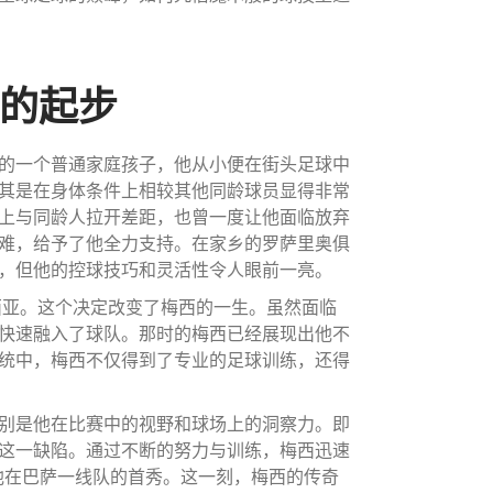
才的起步
的一个普通家庭孩子，他从小便在街头足球中
其是在身体条件上相较其他同龄球员显得非常
上与同龄人拉开差距，也曾一度让他面临放弃
难，给予了他全力支持。在家乡的罗萨里奥俱
，但他的控球技巧和灵活性令人眼前一亮。
西亚。这个决定改变了梅西的一生。虽然面临
快速融入了球队。那时的梅西已经展现出他不
统中，梅西不仅得到了专业的足球训练，还得
别是他在比赛中的视野和球场上的洞察力。即
这一缺陷。通过不断的努力与训练，梅西迅速
了他在巴萨一线队的首秀。这一刻，梅西的传奇