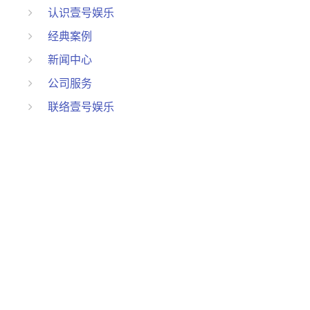
认识壹号娱乐
经典案例
新闻中心
公司服务
联络壹号娱乐