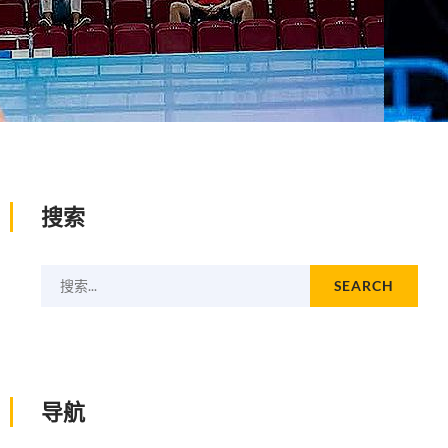
搜索
搜索...
SEARCH
导航