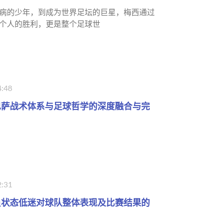
病的少年，到成为世界足坛的巨星，梅西通过
个人的胜利，更是整个足球世
4:48
巴萨战术体系与足球哲学的深度融合与完
2:31
员状态低迷对球队整体表现及比赛结果的