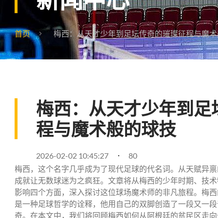
首页
梅西：从天才少年到足坛传奇的璀璨征程与魔术
梅西：从天才少年到足
程与魔术般的球技
2026-02-02 10:45:27
80
梅西，这个名字几乎成为了现代足球的代名词。从天赋异禀
成就让无数球迷为之疯狂。文章将从梅西的少年时期、技术
影响四个方面，深入探讨这位球场魔术师的非凡旅程。梅西
是一种足球哲学的诠释，他用自己的双脚创造了一段又一段
奇。在本文中，我们将回顾梅西如何从阿根廷的贫民区走向