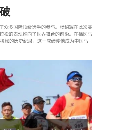
突破
了众多国际顶级选手的参与。杨绍辉在此次赛
拉松的表现推向了世界舞台的前沿。在福冈马
马拉松的历史纪录，这一成绩使他成为中国马