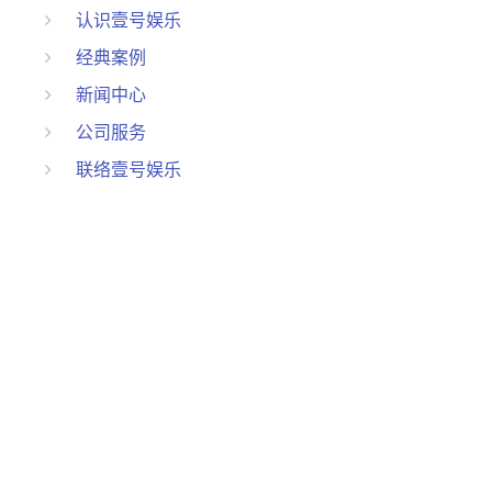
认识壹号娱乐
经典案例
新闻中心
公司服务
联络壹号娱乐