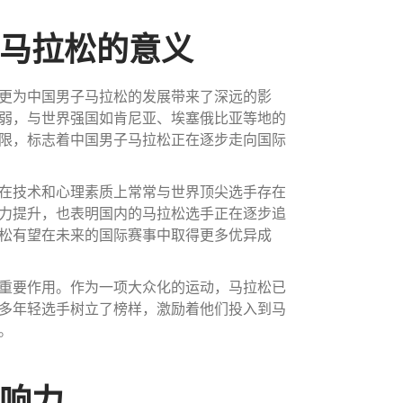
子马拉松的意义
更为中国男子马拉松的发展带来了深远的影
弱，与世界强国如肯尼亚、埃塞俄比亚等地的
限，标志着中国男子马拉松正在逐步走向国际
在技术和心理素质上常常与世界顶尖选手存在
力提升，也表明国内的马拉松选手正在逐步追
松有望在未来的国际赛事中取得更多优异成
重要作用。作为一项大众化的运动，马拉松已
多年轻选手树立了榜样，激励着他们投入到马
。
影响力