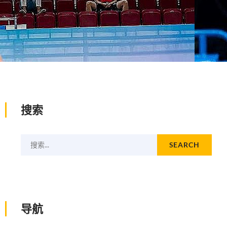
搜索
搜索...
SEARCH
导航