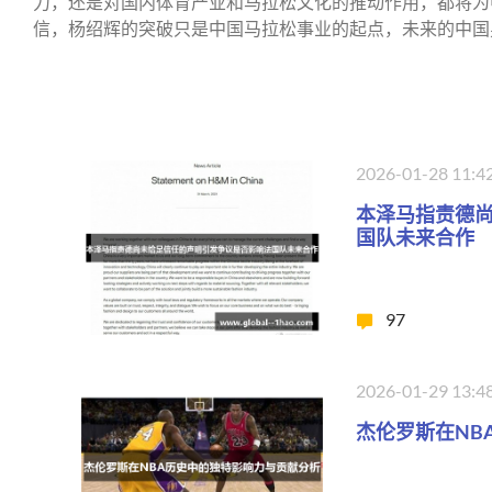
力，还是对国内体育产业和马拉松文化的推动作用，都将为
信，杨绍辉的突破只是中国马拉松事业的起点，未来的中国
2026-01-28 11:4
本泽马指责德
国队未来合作
97
2026-01-29 13:4
杰伦罗斯在NB