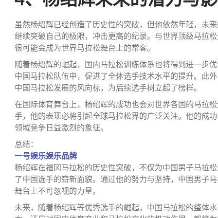
虽然杨绍辉已经创造了历史性的突破，但他依然年轻，未来
继续突破自己的极限，冲击更高的纪录。与世界顶级马拉松
很可能会成为世界马拉松舞台上的常客。
随着杨绍辉的崛起，国内马拉松训练体系也将得到进一步优
中国马拉松队伍中，促进了全体选手技术水平的提升。此外
中国马拉松发展的风向标，为后续选手树立起了榜样。
在国际体育舞台上，杨绍辉的成功也会对世界各国的马拉松
手，他的表现必将引起全球马拉松界的广泛关注。他的成功
领域竞争日益激烈的象征。
总结：
一号娱乐娱乐品牌
杨绍辉在福冈马拉松的历史性突破，不仅为中国男子马拉松
了中国选手的崭新面貌。通过他的努力与坚持，中国男子马
舞台上不可忽视的力量。
未来，随着杨绍辉等优秀选手的崛起，中国马拉松的整体水