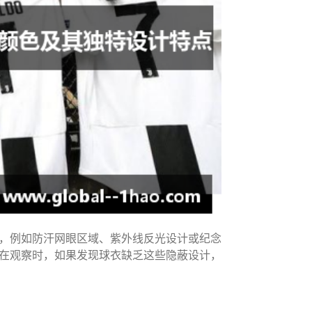
，例如防汗网眼区域、紫外线反光设计或纪念
在观察时，如果发现球衣缺乏这些隐蔽设计，