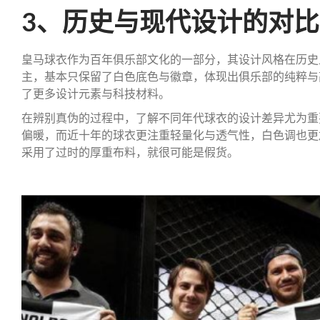
3、历史与现代设计的对比
皇马球衣作为百年俱乐部文化的一部分，其设计风格在历史
主，基本只保留了白色底色与徽章，体现出俱乐部的纯粹与
了更多设计元素与科技材料。
在辨别真伪的过程中，了解不同年代球衣的设计差异尤为重
偏暖，而近十年的球衣更注重轻量化与透气性，白色调也更
采用了过时的厚重布料，就很可能是假货。