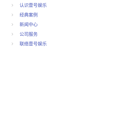
认识壹号娱乐
经典案例
新闻中心
公司服务
联络壹号娱乐