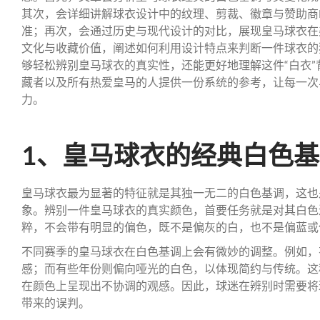
其次，会详细讲解球衣设计中的纹理、剪裁、徽章与赞助商
准；再次，会通过历史与现代设计的对比，展现皇马球衣在
文化与收藏价值，阐述如何利用设计特点来判断一件球衣的
够轻松辨别皇马球衣的真实性，还能更好地理解这件“白衣
藏者以及所有热爱皇马的人提供一份系统的参考，让每一次
力。
1、皇马球衣的经典白色
皇马球衣最为显著的特征就是其独一无二的白色基调，这也
象。辨别一件皇马球衣的真实颜色，首要任务就是对其白色
粹，不会带有明显的偏色，既不是偏灰的白，也不是偏蓝或
不同赛季的皇马球衣在白色基调上会有微妙的调整。例如，
感；而有些年份则偏向哑光的白色，以体现简约与传统。这
在颜色上呈现出不协调的观感。因此，球迷在辨别时需要将
带来的误判。