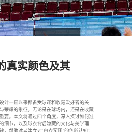
特点
的真实颜色及其
设计一直以来都备受球迷和收藏爱好者的关
与荣耀的象征。无论是在球场内，还是在收藏
重要。本文将通过四个角度，深入探讨如何准
的细节，以及球衣背后隐藏的文化与美学理
律，帮助读者建立对“白衣军团”的色彩认知；