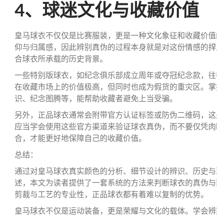
4、球迷文化与收藏价值
皇马球衣不仅仅是比赛服装，更是一种文化象征和收藏价值
仰与归属感，因此辨别真伪的过程本身就是对这份情感的捍
合球衣所承载的历史背景。
一些特别版球衣，如纪念俱乐部成立周年或夺冠纪念款，往
在收藏市场上的价值极高，但同时也成为假货的重灾区。掌
识、纪念图腾等，能帮助收藏者避免上当受骗。
另外，正品球衣通常会附带官方认证标签或防伪二维码，这
应当学会使用这些官方渠道来验证球衣真伪，而不要仅凭肉
合，才能更好地保障自己的收藏价值。
总结：
通过对皇马球衣真实颜色的分析、细节设计的辨识、历史与
述，本文为读者提供了一套系统的方法来判断球衣的真伪与
剪裁与工艺的专业性，正品球衣都有着难以复制的优势。
皇马球衣不仅是运动装备，更是荣耀与文化的载体。学会辨