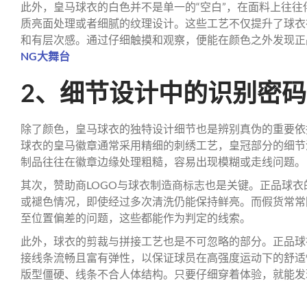
此外，皇马球衣的白色并不是单一的“空白”，在面料上往
质亮面处理或者细腻的纹理设计。这些工艺不仅提升了球衣
和有层次感。通过仔细触摸和观察，便能在颜色之外发现正
NG大舞台
2、细节设计中的识别密码
除了颜色，皇马球衣的独特设计细节也是辨别真伪的重要依
球衣的皇马徽章通常采用精细的刺绣工艺，皇冠部分的细节
制品往往在徽章边缘处理粗糙，容易出现模糊或走线问题。
其次，赞助商LOGO与球衣制造商标志也是关键。正品球衣
或褪色情况，即使经过多次清洗仍能保持鲜亮。而假货常常
至位置偏差的问题，这些都能作为判定的线索。
此外，球衣的剪裁与拼接工艺也是不可忽略的部分。正品球
接线条流畅且富有弹性，以保证球员在高强度运动下的舒适
版型僵硬、线条不合人体结构。只要仔细穿着体验，就能发