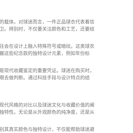
的载体。对球迷而言，一件正品球衣代表着信
卫。辨别时，不仅要关注颜色和工艺，还要结
往会在设计上融入特殊符号或暗纹。这类球衣
握这些纪念款的独特设计元素，例如年份标
是现代收藏鉴定的重要凭证。球迷在购买时，
眼去做判断。通过科技手段与设计特点的结
现代风格的对比以及球迷文化与收藏价值的阐
独特性。无论是从外观颜色的纯净度，还是从
别其真实颜色与独特设计，不仅能帮助球迷避