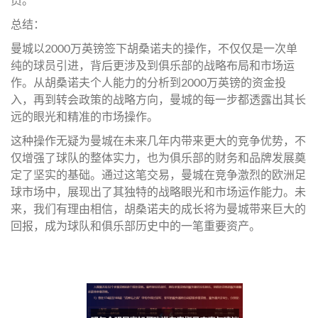
总结：
曼城以2000万英镑签下胡桑诺夫的操作，不仅仅是一次单
纯的球员引进，背后更涉及到俱乐部的战略布局和市场运
作。从胡桑诺夫个人能力的分析到2000万英镑的资金投
入，再到转会政策的战略方向，曼城的每一步都透露出其长
远的眼光和精准的市场操作。
这种操作无疑为曼城在未来几年内带来更大的竞争优势，不
仅增强了球队的整体实力，也为俱乐部的财务和品牌发展奠
定了坚实的基础。通过这笔交易，曼城在竞争激烈的欧洲足
球市场中，展现出了其独特的战略眼光和市场运作能力。未
来，我们有理由相信，胡桑诺夫的成长将为曼城带来巨大的
回报，成为球队和俱乐部历史中的一笔重要资产。