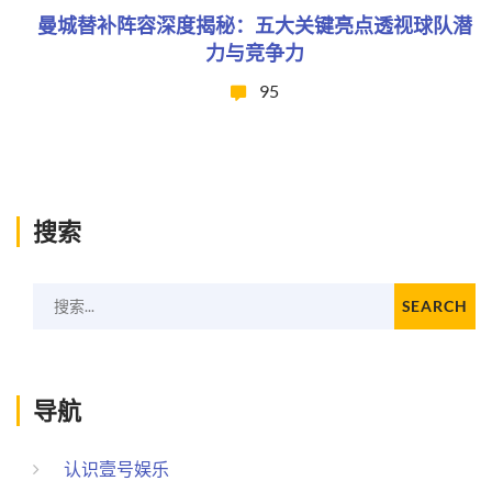
曼城替补阵容深度揭秘：五大关键亮点透视球队潜
力与竞争力
95
搜索
搜索...
SEARCH
导航
认识壹号娱乐