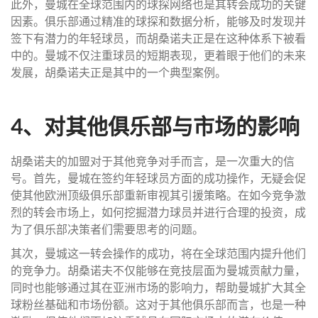
此外，曼城在全球范围内的球探网络也是其转会成功的关键
因素。俱乐部通过精准的球探和数据分析，能够及时发现并
签下有潜力的年轻球员，而胡桑诺夫正是在这种体系下被看
中的。曼城不仅注重球员的短期表现，更着眼于他们的未来
发展，胡桑诺夫正是其中的一个典型案例。
4、对其他俱乐部与市场的影响
胡桑诺夫的加盟对于其他竞争对手而言，是一次重大的信
号。首先，曼城在签约年轻球员方面的成功操作，无疑会促
使其他欧洲顶级俱乐部重新审视其引援策略。在如今竞争激
烈的转会市场上，如何挖掘潜力球员并进行合理的投资，成
为了俱乐部决策者们需要思考的问题。
其次，曼城这一转会操作的成功，将在全球范围内提升他们
的竞争力。胡桑诺夫不仅能够在竞技层面为曼城贡献力量，
同时也能够通过其在亚洲市场的影响力，帮助曼城扩大其全
球粉丝基础和市场份额。这对于其他俱乐部而言，也是一种