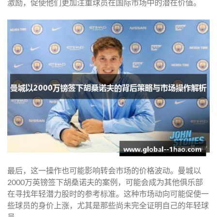
激励，促使他们更加注重球员在国际市场中的潜在价值。
最后，这一操作也可能影响转会市场的价格波动。曼城以
2000万英镑签下胡桑诺夫的案例，可能会成为其他俱乐部
在寻找年轻潜力股时的参考标准。这种市场动向可能促使一
些球员的身价上涨，尤其是那些尚未完全证明自己的年轻球
员。