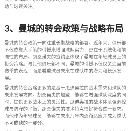
助与球迷关注。
3、曼城的转会政策与战略布局
曼城的转会政策一向注重长期战略的部署。近年来，俱乐部
不仅依靠大手笔的引援来增强球队实力，更在于系统化和前
瞻性的布局。胡桑诺夫的签约正体现了曼城在年轻球员上的
投资策略。与其他俱乐部不同，曼城的引援不仅仅关注当前
赛季的表现，而是看重球员未来在球队中的潜力和长远发
展。
曼城的转会战略更多的是基于瓜迪奥拉的战术需求和球队的
未来发展方向。胡桑诺夫的加盟，能够在增强球队深度的同
时，提供更多战术上的灵活性。瓜迪奥拉的战术体系强调控
球与防守的平衡，胡桑诺夫的技术特点恰好符合这一要求。
而他作为年轻球员，能够在未来几年内逐渐适应并成为球队
不可或缺的一部分。