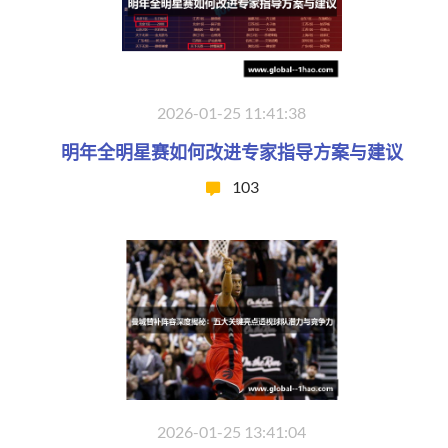
2026-01-25 11:41:38
明年全明星赛如何改进专家指导方案与建议
103
2026-01-25 13:41:04