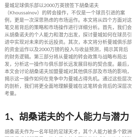
曼城足球俱乐部以2000万英镑签下胡桑诺夫
（Khoussainov）的转会操作，不仅是一个球员引进的案
例，更是一次深思熟虑的市场运作。本文将从四个方面对这
笔交易背后的策略和市场操作进行详细分析。首先，我们会
从胡桑诺夫的个人能力和潜力出发，探讨曼城如何在球员引
进中实现对未来的长远投资。其次，本文将分析曼城俱乐部
的资金运作以及2000万镑的投入与收益预测，揭示其背后
的财务逻辑。第三部分将从曼城的转会政策与战略布局出
发，分析这一操作与俱乐部长远发展目标的契合度。最后，
本文会讨论胡桑诺夫加盟曼城对其他俱乐部及市场的影响，
揭示这一操作如何在竞争中为曼城占得先机。通过这些层次
的剖析，我们将更全面地理解曼城在这笔转会背后的深层次
考量。
1、胡桑诺夫的个人能力与潜力
胡桑诺夫作为一名年轻的足球天才，其个人能力被多个欧洲