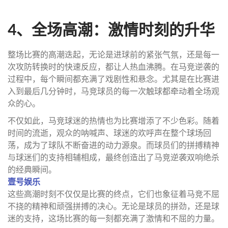
4、全场高潮：激情时刻的升华
整场比赛的高潮迭起，无论是进球前的紧张气氛，还是每一
次攻防转换时的快速反应，都让人热血沸腾。在马竞逆袭的
过程中，每个瞬间都充满了戏剧性和悬念。尤其是在比赛进
入到最后几分钟时，马竞球员的每一次触球都牵动着全场观
众的心。
不仅如此，马竞球迷的热情也为比赛增添了不少色彩。随着
时间的流逝，观众的呐喊声、球迷的欢呼声在整个球场回
荡，成为了球队不断奋进的动力源泉。而球员们的拼搏精神
与球迷们的支持相辅相成，最终创造出了马竞逆袭双响绝杀
的经典瞬间。
壹号娱乐
这些高潮时刻不仅仅是比赛的终点，它们也象征着马竞不屈
不挠的精神和顽强拼搏的决心。无论是球员的拼劲，还是球
迷的支持，这场比赛的每一刻都充满了激情和不屈的力量。