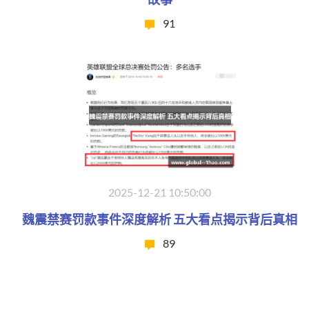
91
2025-12-21 10:50:00
魏震禁赛罚款事件深度解析 五大看点揭示背后真相
89