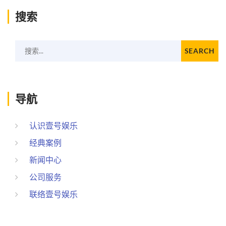
搜索
搜索...
SEARCH
导航
认识壹号娱乐
经典案例
新闻中心
公司服务
联络壹号娱乐