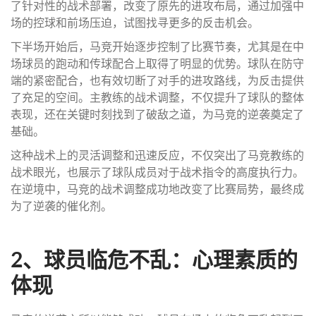
了针对性的战术部署，改变了原先的进攻布局，通过加强中
场的控球和前场压迫，试图找寻更多的反击机会。
下半场开始后，马竞开始逐步控制了比赛节奏，尤其是在中
场球员的跑动和传球配合上取得了明显的优势。球队在防守
端的紧密配合，也有效切断了对手的进攻路线，为反击提供
了充足的空间。主教练的战术调整，不仅提升了球队的整体
表现，还在关键时刻找到了破敌之道，为马竞的逆袭奠定了
基础。
这种战术上的灵活调整和迅速反应，不仅突出了马竞教练的
战术眼光，也展示了球队成员对于战术指令的高度执行力。
在逆境中，马竞的战术调整成功地改变了比赛局势，最终成
为了逆袭的催化剂。
2、球员临危不乱：心理素质的
体现