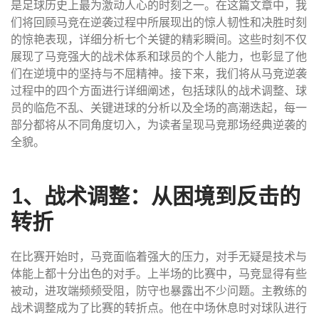
是足球历史上最为激动人心的时刻之一。在这篇文章中，我
们将回顾马竞在逆袭过程中所展现出的惊人韧性和决胜时刻
的惊艳表现，详细分析七个关键的精彩瞬间。这些时刻不仅
展现了马竞强大的战术体系和球员的个人能力，也彰显了他
们在逆境中的坚持与不屈精神。接下来，我们将从马竞逆袭
过程中的四个方面进行详细阐述，包括球队的战术调整、球
员的临危不乱、关键进球的分析以及全场的高潮迭起，每一
部分都将从不同角度切入，为读者呈现马竞那场经典逆袭的
全貌。
1、战术调整：从困境到反击的
转折
在比赛开始时，马竞面临着强大的压力，对手无疑是技术与
体能上都十分出色的对手。上半场的比赛中，马竞显得有些
被动，进攻端频频受阻，防守也暴露出不少问题。主教练的
战术调整成为了比赛的转折点。他在中场休息时对球队进行