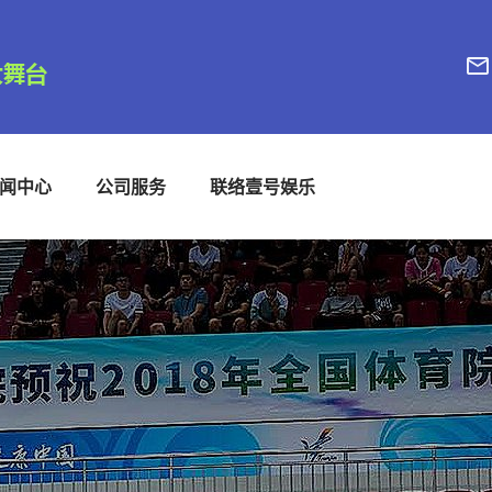
闻中心
公司服务
联络壹号娱乐