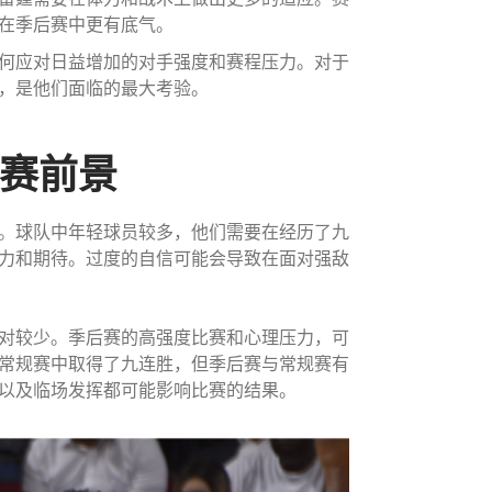
在季后赛中更有底气。
何应对日益增加的对手强度和赛程压力。对于
，是他们面临的最大考验。
后赛前景
。球队中年轻球员较多，他们需要在经历了九
力和期待。过度的自信可能会导致在面对强敌
对较少。季后赛的高强度比赛和心理压力，可
常规赛中取得了九连胜，但季后赛与常规赛有
以及临场发挥都可能影响比赛的结果。