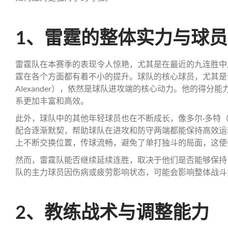
1、雷霆的整体实力与球
雷霆队在本赛季的表现令人惊艳，尤其是在最近的九连胜中
霆在各个方面都有着不小的提升。球队的核心球员，尤其是谢伊·吉尔
Alexander），依然是球队进攻端的核心动力。他的得
系更加丰富和高效。
此外，球队中的其他年轻球员也在不断成长，像多尔·多特（Derr
配合逐渐默契，帮助球队在进攻和防守两端都能保持高效运
上不断交换位置，传球流畅，避免了单打独斗的局面，这使
然而，雷霆队能否继续延续连胜，取决于他们是否能够保持
队的主力球员因伤病或疲劳影响状态，可能会影响整体战斗
2、教练战术与调整能力