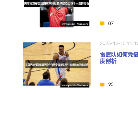
87
2025-12-15 11:4
雷霆队如何凭借
度剖析
95