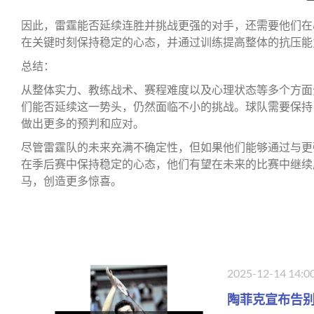
因此，雷霆能否延续连胜并挑战更强的对手，还需要他们在
在关键时刻保持稳定的心态，并通过训练提高整体的抗压能
总结：
从整体实力、教练战术、赛程难度以及心理状态等多个方面
们能否延续这一势头，仍然面临不小的挑战。球队需要保持
做出更多的预判和应对。
尽管雷霆队的未来充满不确定性，但如果他们能够通过与更
在季后赛中保持稳定的心态，他们有望在未来的比赛中继续
马，创造更多惊喜。
2025-12-14 14:0
陶菲克宣布告