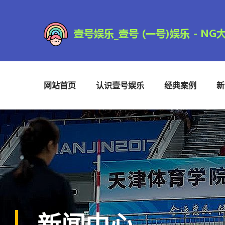
网站首页
认识壹号娱乐
经典案例
新
新闻中心