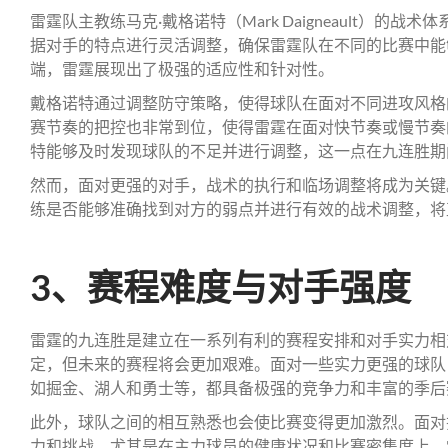
雷霆队主教练马克·戴格诺特（Mark Daigneault）的
据对手的特点进行灵活调整，确保雷霆队在不同的比赛中能
端，雷霆展现出了极强的适应性和针对性。
戴格诺特通过调整防守策略，使得球队在面对不同进攻风格
赛节奏的把控也非常到位，使得雷霆在面对快节奏或慢节奏
特能够及时发现球队的不足并进行调整，这一点在九连胜期
然而，面对更强的对手，战术的执行和临场调整将成为关键
练是否能够准确找到对方的弱点并进行有效的战术调整，将
3、赛程难度与对手强度
雷霆的九连胜是建立在一系列有利的赛程安排和对手实力相
定，但未来的赛程将会更加艰难。面对一些实力更强的球队
如掘金、湖人和勇士等，都具备极强的竞争力和丰富的季后
此外，球队之间的相互熟悉也会使比赛变得更加激烈。面对
力和挑战。尤其是在主力球员的健康状况和比赛密集度上，