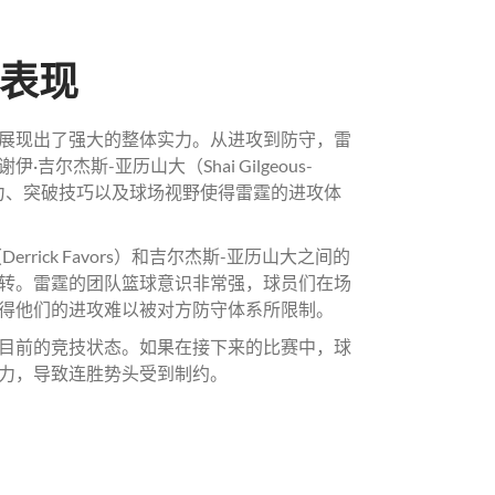
员表现
展现出了强大的整体实力。从进攻到防守，雷
杰斯-亚历山大（Shai Gilgeous-
分能力、突破技巧以及球场视野使得雷霆的进攻体
ick Favors）和吉尔杰斯-亚历山大之间的
转。雷霆的团队篮球意识非常强，球员们在场
得他们的进攻难以被对方防守体系所限制。
目前的竞技状态。如果在接下来的比赛中，球
力，导致连胜势头受到制约。