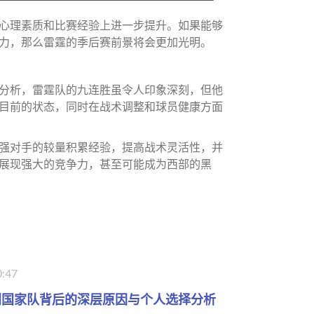
心理素质和比赛经验上进一步提升。如果能够
力，那么雷霆的季后赛前景将会更加光明。
分析，雷霆队的九连胜虽令人印象深刻，但他
目前的状态，同时在战术调整和球员健康方面
强对手的较量积累经验，提高战术灵活性，并
展现强大的竞争力，甚至可能成为西部的黑
0:47
别国家队背后的深层原因与个人选择分析