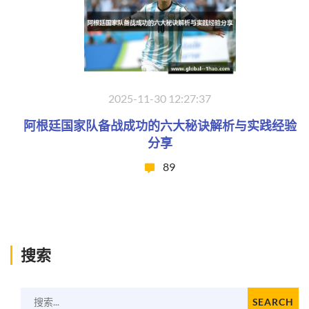
2025-11-30 12:27:37
阿根廷国家队备战成功的六大秘诀解析与实践经验
分享
89
搜索
搜索...
SEARCH