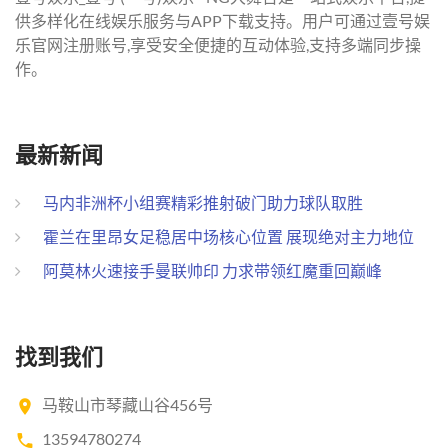
供多样化在线娱乐服务与APP下载支持。用户可通过壹号娱
乐官网注册账号,享受安全便捷的互动体验,支持多端同步操
作。
最新新闻
马内非洲杯小组赛精彩推射破门助力球队取胜
霍兰在里昂女足稳居中场核心位置 展现绝对主力地位
阿莫林火速接手曼联帅印 力求带领红魔重回巅峰
找到我们
马鞍山市琴藏山谷456号
13594780274