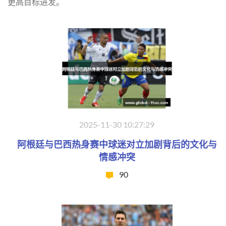
更高目标进发。
2025-11-30 10:27:29
阿根廷与巴西热身赛中球迷对立加剧背后的文化与
情感冲突
90